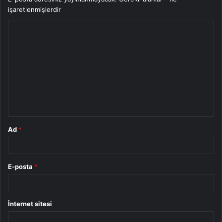
işaretlenmişlerdir
Y
o
r
u
m
*
Ad
*
E-posta
*
İnternet sitesi