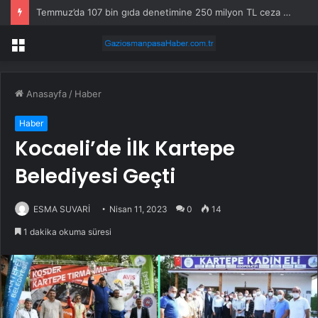
Temmuz’da 107 bin gıda denetimine 250 milyon TL ceza kesildi
Menü
Anasayfa
/
Haber
Haber
Kocaeli’de İlk Kartepe
Belediyesi Geçti
ESMA SUVARİ
Nisan 11, 2023
0
14
1 dakika okuma süresi