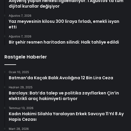
Alışveriş yapan herkesi ilgilendiriyor: 1 Ağustos’ta tüm
dijital kurallar değişiyor
Ağustos 7, 2026
Yaz meyvesinin kilosu 300 liraya fırladı, emekli isyan
etti
Ağustos 7, 2026
Bir şehir resmen haritadan silindi: Halk tahliye edildi
Rastgele Haberler
Ocak 10, 2025
Batman’da Kaçak Balık Avcılığına 12 Bin Lira Ceza
Haziran 29, 2025
Barclays: Batı’da talep ve politika zayıflarken Çin’in
elektrikli araç hakimiyeti artıyor
Temmuz 13, 2026
Kadın Hakimi Silahla Yaralayan Erkek Savcıya 11 Yıl 8 Ay
Hapis Cezası
Mart 28, 2026