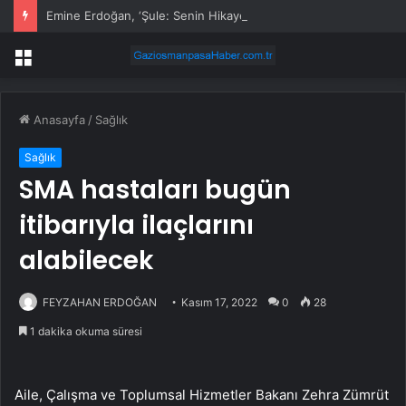
Emine Erdoğan, ‘Şule: Senin Hikayen’ dizisini övdü
Menü
Anasayfa
/
Sağlık
Sağlık
SMA hastaları bugün
itibarıyla ilaçlarını
alabilecek
FEYZAHAN ERDOĞAN
Kasım 17, 2022
0
28
1 dakika okuma süresi
Aile, Çalışma ve Toplumsal Hizmetler Bakanı Zehra Zümrüt