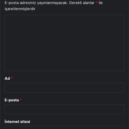
E-posta adresiniz yayınlanmayacak.
Gerekli alanlar
*
ile
işaretlenmişlerdir
Y
o
r
u
m
*
Ad
*
E-posta
*
İnternet sitesi