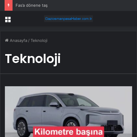
Fas’a dönene taş
Menü
Anasayfa
/
Teknoloji
Teknoloji