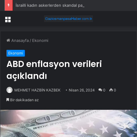
İsrailli kadın askerlerden skandal paylaşım
Menü
Anasayfa
/
Ekonomi
Ekonomi
ABD enflasyon verileri
açıklandı
MEHMET HAZBİN KAZBEK
Nisan 26, 2024
0
0
Bir dakikadan az