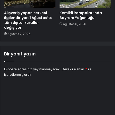
Alışveriş yapan herkesi
Kemikli Rampaları’nda
ilgilendiriyor: 1 Ağustos’ta
Bayram Yoğunluğu
tüm dijital kurallar
Ağustos 6, 2026
değişiyor
Ağustos 7, 2026
Bir yanıt yazın
E-posta adresiniz yayınlanmayacak.
Gerekli alanlar
*
ile
işaretlenmişlerdir
Y
o
r
u
m