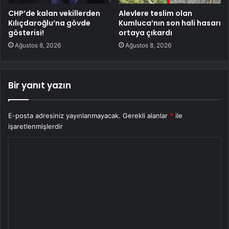
CHP’de kalan vekillerden
Alevlere teslim olan
Kılıçdaroğlu’na gövde
Kumluca’nın son hali hasarı
gösterisi!
ortaya çıkardı
Ağustos 8, 2026
Ağustos 8, 2026
Bir yanıt yazın
E-posta adresiniz yayınlanmayacak.
Gerekli alanlar
*
ile
işaretlenmişlerdir
Y
o
r
u
m
*