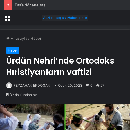
Fas’a dönene taş
Menü
Anasayfa
/
Haber
Haber
Ürdün Nehri’nde Ortodoks
Hıristiyanların vaftizi
FEYZAHAN ERDOĞAN
Ocak 20, 2023
0
27
Bir dakikadan az