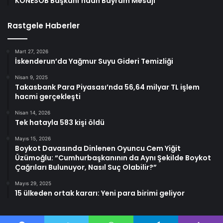
KONESOB Başkanı’ndan Bayram Mesajı
Rastgele Haberler
Mart 27, 2026
İskenderun’da Yağmur Suyu Gideri Temizliği
Nisan 9, 2025
Takasbank Para Piyasası’nda 56,64 milyar TL işlem
hacmi gerçekleşti
Nisan 14, 2026
Tek hatayla 583 kişi öldü
Mayıs 15, 2026
Boykot Davasında Dinlenen Oyuncu Cem Yiğit
Üzümoğlu: “Cumhurbaşkanının da Aynı Şekilde Boykot
Çağrıları Bulunuyor, Nasıl Suç Olabilir?”
Mayıs 29, 2025
15 ülkeden ortak kararı: Yeni para birimi geliyor