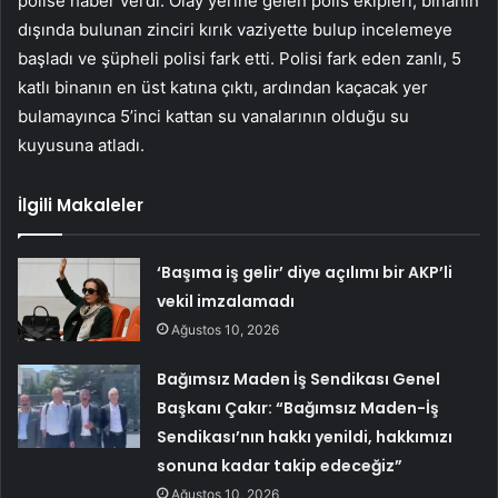
polise haber verdi. Olay yerine gelen polis ekipleri, binanın
dışında bulunan zinciri kırık vaziyette bulup incelemeye
başladı ve şüpheli polisi fark etti. Polisi fark eden zanlı, 5
katlı binanın en üst katına çıktı, ardından kaçacak yer
bulamayınca 5’inci kattan su vanalarının olduğu su
kuyusuna atladı.
İlgili Makaleler
‘Başıma iş gelir’ diye açılımı bir AKP’li
vekil imzalamadı
Ağustos 10, 2026
Bağımsız Maden İş Sendikası Genel
Başkanı Çakır: “Bağımsız Maden-İş
Sendikası’nın hakkı yenildi, hakkımızı
sonuna kadar takip edeceğiz”
Ağustos 10, 2026