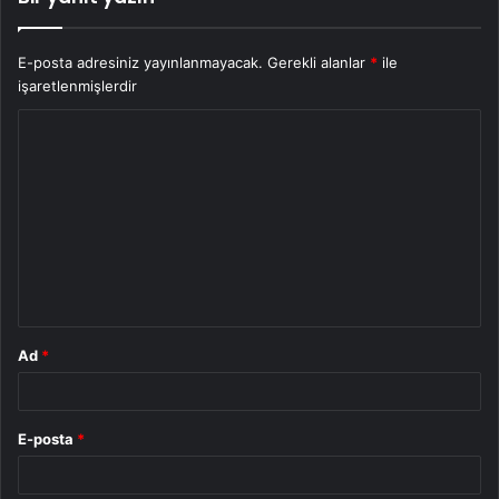
E-posta adresiniz yayınlanmayacak.
Gerekli alanlar
*
ile
işaretlenmişlerdir
Y
o
r
u
m
*
Ad
*
E-posta
*