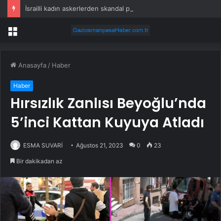
İsrailli kadın askerlerden skandal paylaşım
Menü
Anasayfa
/
Haber
Haber
Hırsızlık Zanlısı Beyoğlu’nda
5’inci Kattan Kuyuya Atladı
ESMA SUVARİ
Ağustos 21, 2023
0
23
Bir dakikadan az