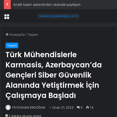
İsrailli kadın askerlerden skandal paylaşım
Menü
Anasayfa
/
Yaşam
Yaşam
Türk Mühendislerle
Karmasis, Azerbaycan’da
Gençleri Siber Güvenlik
Alanında Yetiştirmek İçin
Çalışmaya Başladı
FEYZAHAN ERDOĞAN
Ocak 31, 2023
0
14
2 dakika okuma süresi