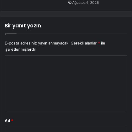
Ağustos 6, 2026
Bir yanıt yazın
E-posta adresiniz yayınlanmayacak.
Gerekli alanlar
*
ile
işaretlenmişlerdir
Y
o
r
u
m
*
Ad
*