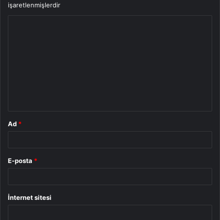
işaretlenmişlerdir
Y
o
r
u
m
*
Ad
*
E-posta
*
İnternet sitesi