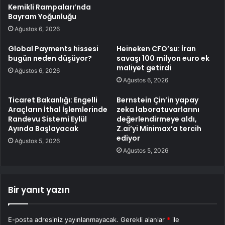
Kemikli Rampaları’nda
Bayram Yoğunluğu
Ağustos 6, 2026
Global Payments hissesi
Heineken CFO’su: İran
bugün neden düşüyor?
savaşı 100 milyon euro ek
maliyet getirdi
Ağustos 6, 2026
Ağustos 6, 2026
Ticaret Bakanlığı: Engelli
Bernstein Çin’in yapay
Araçların İthal İşlemlerinde
zeka laboratuvarlarını
Randevu Sistemi Eylül
değerlendirmeye aldı,
Ayında Başlayacak
Z.ai’yi Minimax’a tercih
ediyor
Ağustos 5, 2026
Ağustos 5, 2026
Bir yanıt yazın
E-posta adresiniz yayınlanmayacak.
Gerekli alanlar
*
ile