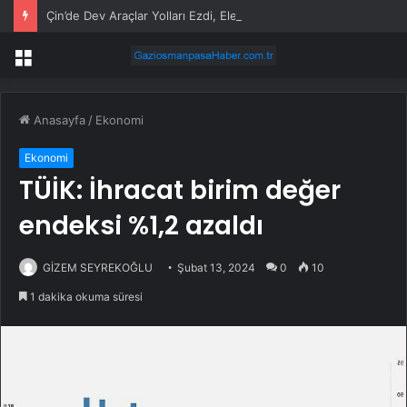
Çin’de Dev Araçlar Yolları Ezdi, Elektrikli Araç Vergi Gelirini Kuruttu
Menü
Anasayfa
/
Ekonomi
Ekonomi
TÜİK: İhracat birim değer
endeksi %1,2 azaldı
GİZEM SEYREKOĞLU
Şubat 13, 2024
0
10
1 dakika okuma süresi