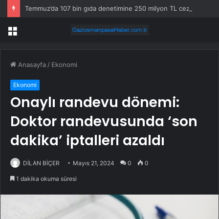
Temmuz’da 107 bin gıda denetimine 250 milyon TL ceza kesildi
Menü
Anasayfa
/
Ekonomi
Ekonomi
Onaylı randevu dönemi:
Doktor randevusunda ‘son
dakika’ iptalleri azaldı
DİLAN BİÇER
Mayıs 21, 2024
0
0
1 dakika okuma süresi