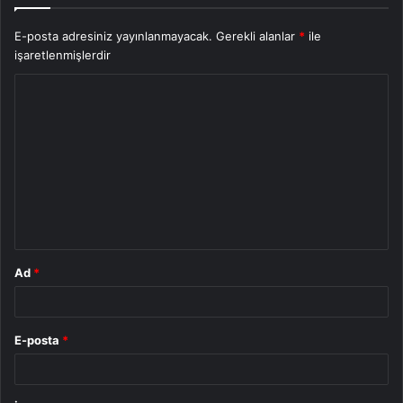
E-posta adresiniz yayınlanmayacak.
Gerekli alanlar
*
ile
işaretlenmişlerdir
Y
o
r
u
m
*
Ad
*
E-posta
*