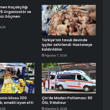
çmen Kaçakçılığı
25 Organizatör ve
siz Göçmen
2026
Türkiye’nin tavuk devinde
işçiler zehirlendi: Hastaneye
kaldırıldılar
Ağustos 7, 2026
inin kilosu 300
Çin’de Maden Patlaması: 90
dı, emekli isyan etti
Ölü, 9 Mahsur
2026
Ağustos 6, 2026