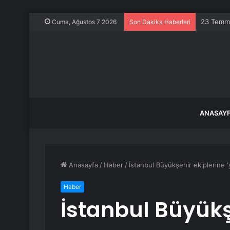
Çin’de De
Cuma, Ağustos 7 2026
Son Dakika Haberleri
ANASAY
Anasayfa
/
Haber
/
İstanbul Büyükşehir ekiplerine ‘yık
Haber
İstanbul Büyükş