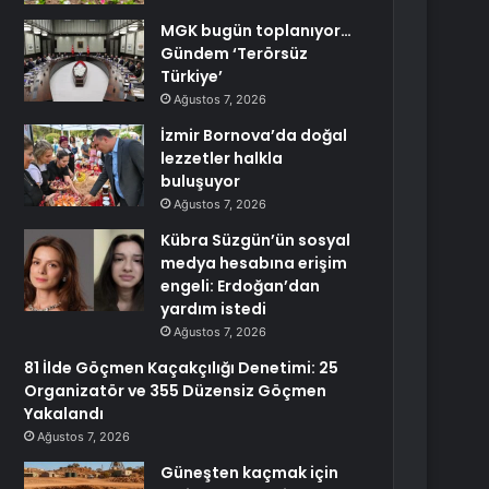
MGK bugün toplanıyor…
Gündem ‘Terörsüz
Türkiye’
Ağustos 7, 2026
İzmir Bornova’da doğal
lezzetler halkla
buluşuyor
Ağustos 7, 2026
Kübra Süzgün’ün sosyal
medya hesabına erişim
engeli: Erdoğan’dan
yardım istedi
Ağustos 7, 2026
81 İlde Göçmen Kaçakçılığı Denetimi: 25
Organizatör ve 355 Düzensiz Göçmen
Yakalandı
Ağustos 7, 2026
Güneşten kaçmak için