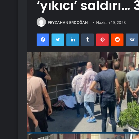
‘yıkıcı’ saldırı… 
FEYZAHAN ERDOĞAN
Haziran 19, 2023
Facebook
Twitter
LinkedIn
Tumblr
Pinterest
Reddit