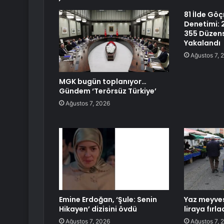
81 İlde Gö
Denetimi: 
355 Düzen
Yakalandı
Ağustos 7, 
MGK bugün toplanıyor…
Gündem ‘Terörsüz Türkiye’
Ağustos 7, 2026
Emine Erdoğan, ‘Şule: Senin
Yaz meyves
Hikayen’ dizisini övdü
liraya fırla
Ağustos 7, 2026
Ağustos 7, 