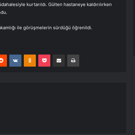
dahalesiyle kurtarıldı. Gülten hastaneye kaldırılırken
ndu.
amlığı ile görüşmelerin sürdüğü öğrenildi.
erest
Reddit
VKontakte
Odnoklassniki
Pocket
E-Posta ile paylaş
Yazdır