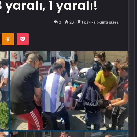
3 yaralı, 1 yaralı!
0
20
1 dakika okuma süresi
VKontakte
Odnoklassniki
Pocket