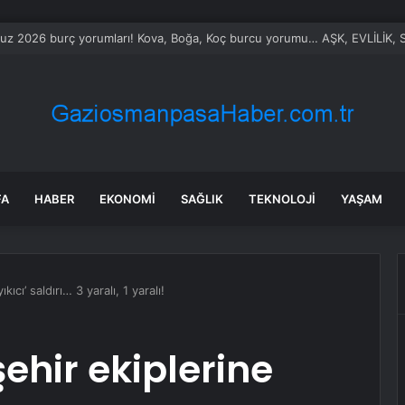
v Araçlar Yolları Ezdi, Elektrikli Araç Vergi Gelirini Kuruttu
FA
HABER
EKONOMI
SAĞLIK
TEKNOLOJI
YAŞAM
ıcı’ saldırı… 3 yaralı, 1 yaralı!
ehir ekiplerine