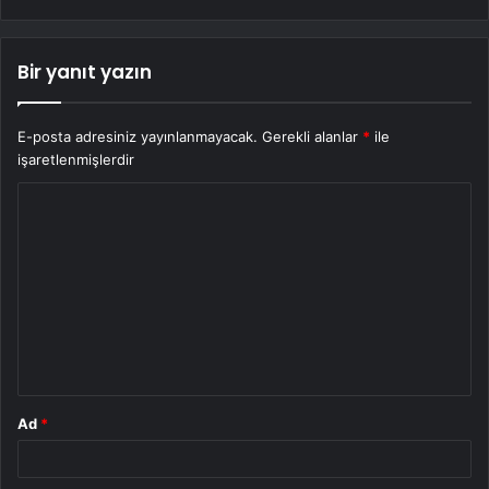
Bir yanıt yazın
E-posta adresiniz yayınlanmayacak.
Gerekli alanlar
*
ile
işaretlenmişlerdir
Y
o
r
u
m
*
Ad
*