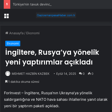
Türkiye’nin tavuk devinde işçiler zehirlendi: Hastaneye kaldırıldılar
Menü
Anasayfa
/
Ekonomi
Ekonomi
İngiltere, Rusya’ya yönelik
yeni yaptırımlar açıkladı
MEHMET HAZBİN KAZBEK
Eylül 14, 2025
0
0
1 dakika okuma süresi
ForInvest – İngiltere, Rusya’nın Ukrayna’ya yönelik
saldırganlığına ve NATO hava sahası ihlallerine yanıt olarak
yeni bir yaptırım paketi açıkladı.