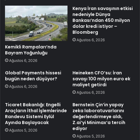
Kenya İran savaşının etkisi
nedeniyle Dünya
Bankası’ndan 450 milyon
dolar kredi istiyor –
Bloomberg
Ağustos 6, 2026
Kemikli Rampaları’nda
Bayram Yoğunluğu
Ağustos 6, 2026
Global Payments hissesi
Heineken CFO’su: İran
bugün neden düşüyor?
savaşı 100 milyon euro ek
maliyet getirdi
Ağustos 6, 2026
Ağustos 6, 2026
Ticaret Bakanlığı: Engelli
Bernstein Çin’in yapay
Araçların İthal İşlemlerinde
zeka laboratuvarlarını
Randevu Sistemi Eylül
değerlendirmeye aldı,
Ayında Başlayacak
Z.ai’yi Minimax’a tercih
ediyor
Ağustos 5, 2026
Ağustos 5, 2026