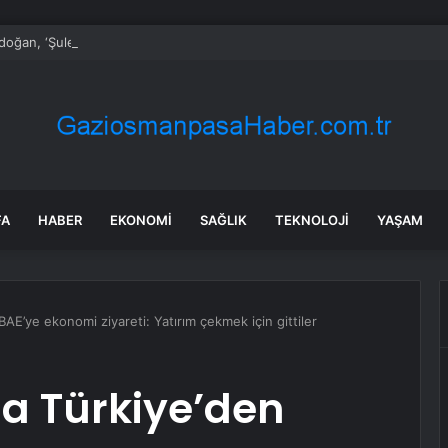
oğan, ‘Şule: Senin Hikayen’ dizisini övdü
FA
HABER
EKONOMI
SAĞLIK
TEKNOLOJI
YAŞAM
AE’ye ekonomi ziyareti: Yatırım çekmek için gittiler
a Türkiye’den