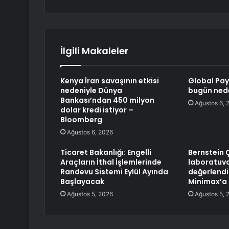
İlgili Makaleler
Kenya İran savaşının etkisi
Global Pay
nedeniyle Dünya
bugün ned
Bankası’ndan 450 milyon
Ağustos 6, 
dolar kredi istiyor –
Bloomberg
Ağustos 6, 2026
Ticaret Bakanlığı: Engelli
Bernstein 
Araçların İthal İşlemlerinde
laboratuva
Randevu Sistemi Eylül Ayında
değerlendir
Başlayacak
Minimax’a 
Ağustos 5, 2026
Ağustos 5, 