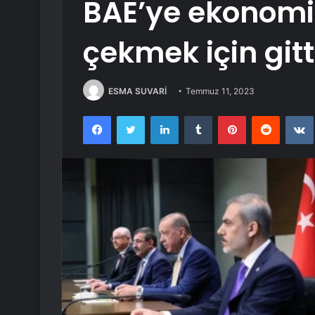
BAE’ye ekonomi 
çekmek için gitt
ESMA SUVARİ
Temmuz 11, 2023
Facebook
Twitter
LinkedIn
Tumblr
Pinterest
Reddit