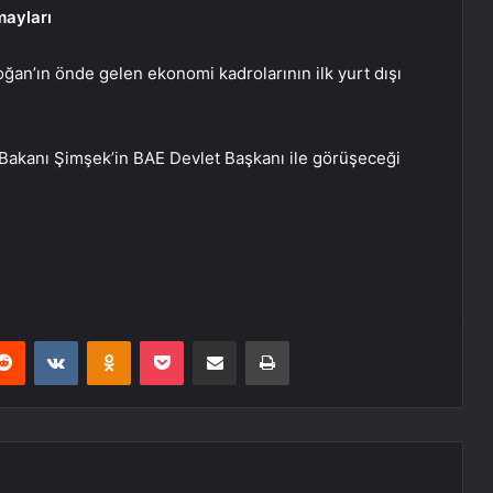
mayları
n’ın önde gelen ekonomi kadrolarının ilk yurt dışı
 Bakanı Şimşek’in BAE Devlet Başkanı ile görüşeceği
erest
Reddit
VKontakte
Odnoklassniki
Pocket
E-Posta ile paylaş
Yazdır