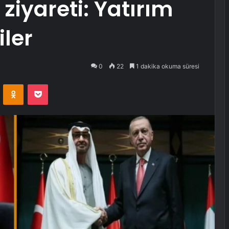
ziyareti: Yatırım
iler
0
22
1 dakika okuma süresi
VKontakte
Odnoklassniki
Pocket