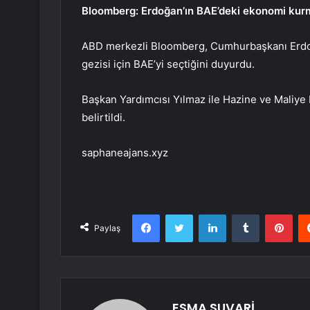
Bloomberg: Erdoğan’ın BAE’deki ekonomi kur
ABD merkezli Bloomberg, Cumhurbaşkanı Erdoğa
gezisi için BAE’yi seçtiğini duyurdu.
Başkan Yardımcısı Yılmaz ile Hazine ve Maliye
belirtildi.
saphaneajans.xyz
Facebook
Twitter
LinkedIn
Tumblr
Pint
Paylaş
ESMA SUVARİ