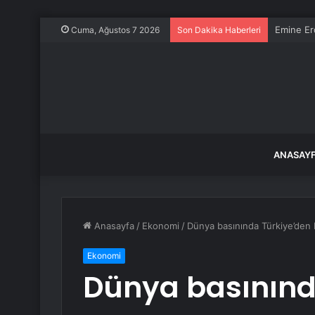
Emine Erd
Cuma, Ağustos 7 2026
Son Dakika Haberleri
ANASAY
Anasayfa
/
Ekonomi
/
Dünya basınında Türkiye’den B
Ekonomi
Dünya basınınd