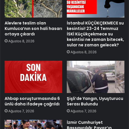
Alevlere teslim olan
İstanbul KÜÇÜKÇEKMECE su
Kumluca’nın son hali hasarı
kesintisi! 23-24 Temmuz
ortaya çıkardı
İSKİ Küçükçekmece su
kesintisi ne zaman bitecek,
Ağustos 8, 2026
sular ne zaman gelecek?
Ağustos 8, 2026
Ahbap soruşturmasında 6
Şişli’de Yangın, Uyuşturucu
ünlü daha ifadeye çağrıldı
Serası Bulundu
Ağustos 7, 2026
Ağustos 7, 2026
İzmir Cumhuriyet
Başsavcılığı: Payaz’ın