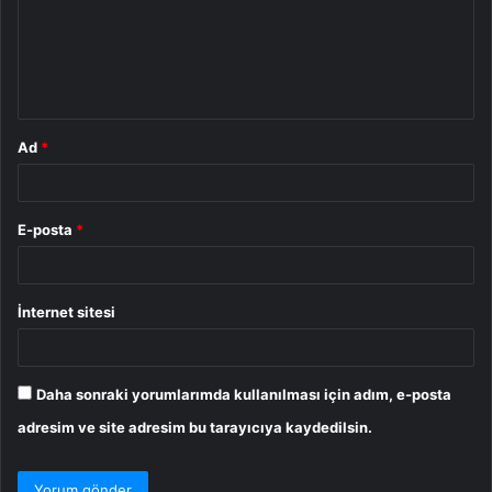
u
m
*
Ad
*
E-posta
*
İnternet sitesi
Daha sonraki yorumlarımda kullanılması için adım, e-posta
adresim ve site adresim bu tarayıcıya kaydedilsin.