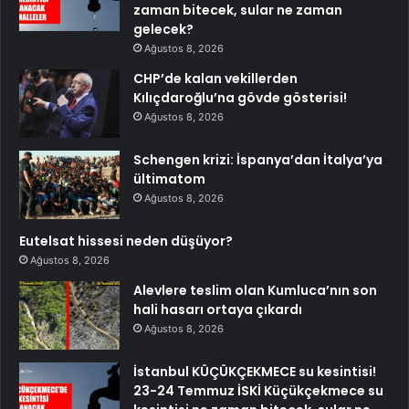
zaman bitecek, sular ne zaman
gelecek?
Ağustos 8, 2026
CHP’de kalan vekillerden
Kılıçdaroğlu’na gövde gösterisi!
Ağustos 8, 2026
Schengen krizi: İspanya’dan İtalya’ya
ültimatom
Ağustos 8, 2026
Eutelsat hissesi neden düşüyor?
Ağustos 8, 2026
Alevlere teslim olan Kumluca’nın son
hali hasarı ortaya çıkardı
Ağustos 8, 2026
İstanbul KÜÇÜKÇEKMECE su kesintisi!
23-24 Temmuz İSKİ Küçükçekmece su