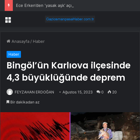
Ece Erken’den ‘yasak aşk’ açıklaması: Hukuki yollara başvuruyor
Menü
Anasayfa
/
Haber
Haber
Bingöl’ün Karlıova ilçesinde
4,3 büyüklüğünde deprem
FEYZAHAN ERDOĞAN
Ağustos 15, 2023
0
20
Bir dakikadan az