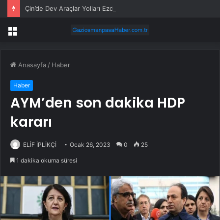
Çin’de Dev Araçlar Yolları Ezdi, Elektrikli Araç Vergi Gelirini Kuruttu
Menü
Anasayfa
/
Haber
Haber
AYM’den son dakika HDP
kararı
ELİF İPLİKÇİ
Ocak 26, 2023
0
25
1 dakika okuma süresi