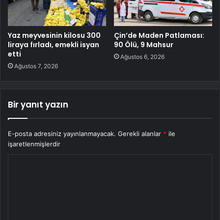
Yaz meyvesinin kilosu 300
Çin’de Maden Patlaması:
liraya fırladı, emekli isyan
90 Ölü, 9 Mahsur
etti
Ağustos 6, 2026
Ağustos 7, 2026
Bir yanıt yazın
E-posta adresiniz yayınlanmayacak.
Gerekli alanlar
*
ile
işaretlenmişlerdir
Y
o
r
u