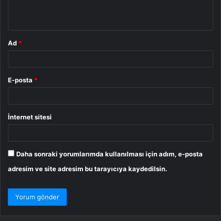
m
*
Ad
*
E-posta
*
İnternet sitesi
Daha sonraki yorumlarımda kullanılması için adım, e-posta
adresim ve site adresim bu tarayıcıya kaydedilsin.