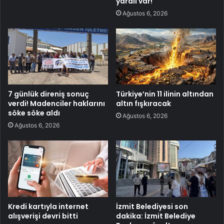
yaralı var!
Ağustos 6, 2026
7 günlük direniş sonuç
Türkiye’nin 11 ilinin altından
verdi! Madenciler haklarını
altın fışkıracak
söke söke aldı
Ağustos 6, 2026
Ağustos 6, 2026
Kredi kartıyla internet
İzmit Belediyesi son
alışverişi devri bitti
dakika: İzmit Belediye