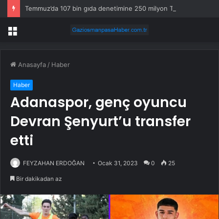
Temmuz’da 107 bin gıda denetimine 250 milyon TL ceza kesildi
Menü
Anasayfa
/
Haber
Haber
Adanaspor, genç oyuncu
Devran Şenyurt’u transfer
etti
FEYZAHAN ERDOĞAN
Ocak 31, 2023
0
25
Bir dakikadan az