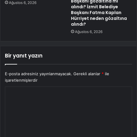
Başkanı gözaltına mı
Ağustos 6, 2026
alındı? İzmit Belediye
Başkanı Fatma Kaplan
Hürriyet neden gözaltına
alındı?
Ağustos 6, 2026
Bir yanıt yazın
E-posta adresiniz yayınlanmayacak.
Gerekli alanlar
*
ile
işaretlenmişlerdir
Y
o
r
u
m