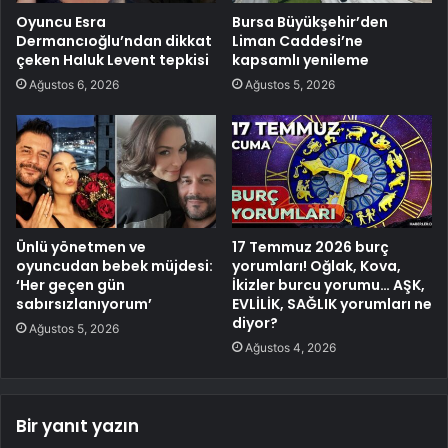
Oyuncu Esra
Bursa Büyükşehir’den
Dermancıoğlu’ndan dikkat
Liman Caddesi’ne
çeken Haluk Levent tepkisi
kapsamlı yenileme
Ağustos 6, 2026
Ağustos 5, 2026
Ünlü yönetmen ve
17 Temmuz 2026 burç
oyuncudan bebek müjdesi:
yorumları! Oğlak, Kova,
‘Her geçen gün
İkizler burcu yorumu… AŞK,
sabırsızlanıyorum’
EVLİLİK, SAĞLIK yorumları ne
diyor?
Ağustos 5, 2026
Ağustos 4, 2026
Bir yanıt yazın