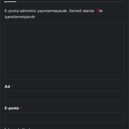
E-posta adresiniz yayınlanmayacak.
Gerekli alanlar
*
ile
işaretlenmişlerdir
Y
o
r
u
m
*
Ad
*
E-posta
*