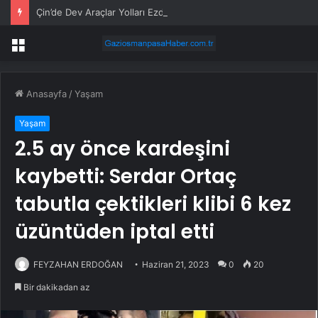
Çin’de Dev Araçlar Yolları Ezdi, Elektrikli Araç Vergi Gelirini Kuruttu
Menü
Anasayfa
/
Yaşam
Yaşam
2.5 ay önce kardeşini
kaybetti: Serdar Ortaç
tabutla çektikleri klibi 6 kez
üzüntüden iptal etti
FEYZAHAN ERDOĞAN
Haziran 21, 2023
0
20
Bir dakikadan az