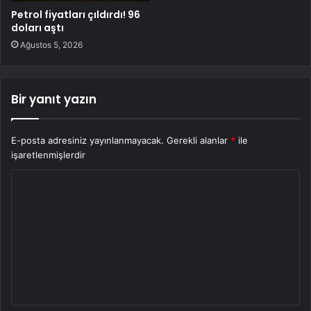
Petrol fiyatları çıldırdı! 96
doları aştı
Ağustos 5, 2026
Bir yanıt yazın
E-posta adresiniz yayınlanmayacak.
Gerekli alanlar
*
ile
işaretlenmişlerdir
Y
o
r
u
m
*