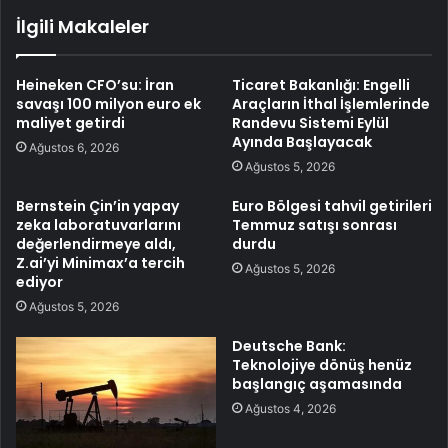
İlgili Makaleler
Heineken CFO’su: İran
Ticaret Bakanlığı: Engelli
savaşı 100 milyon euro ek
Araçların İthal İşlemlerinde
maliyet getirdi
Randevu Sistemi Eylül
Ayında Başlayacak
Ağustos 6, 2026
Ağustos 5, 2026
Bernstein Çin’in yapay
Euro Bölgesi tahvil getirileri
zeka laboratuvarlarını
Temmuz satışı sonrası
değerlendirmeye aldı,
durdu
Z.ai’yi Minimax’a tercih
Ağustos 5, 2026
ediyor
Ağustos 5, 2026
Deutsche Bank:
Teknolojiye dönüş henüz
başlangıç aşamasında
Ağustos 4, 2026