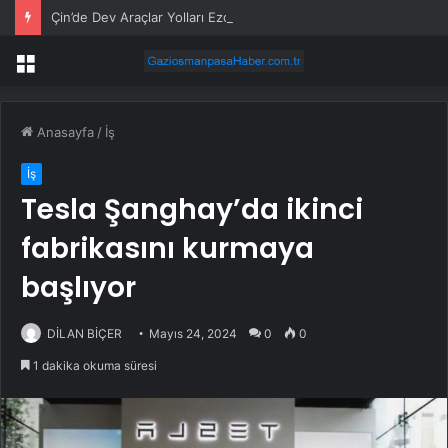
Çin’de Dev Araçlar Yolları Ezdi, Elektrikli Araç Vergi Gelirini Kuruttu
Menü
Anasayfa
/
İş
İş
Tesla Şanghay’da ikinci
fabrikasını kurmaya
başlıyor
DİLAN BİÇER
Mayıs 24, 2024
0
0
1 dakika okuma süresi