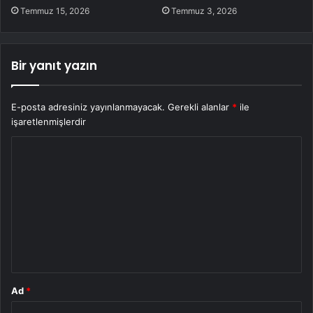
Temmuz 15, 2026
Temmuz 3, 2026
Bir yanıt yazın
E-posta adresiniz yayınlanmayacak.
Gerekli alanlar
*
ile
işaretlenmişlerdir
Y
o
r
u
m
*
Ad
*