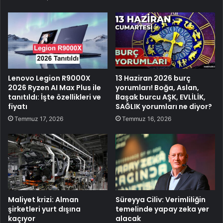
Lenovo Legion R9000X
13 Haziran 2026 burç
2026 Ryzen AI Max Plus ile
yorumları! Boğa, Aslan,
tanıtıldı: İşte özellikleri ve
Başak burcu AŞK, EVLİLİK,
fiyatı
SAĞLIK yorumları ne diyor?
Temmuz 17, 2026
Temmuz 16, 2026
Maliyet krizi: Alman
Süreyya Ciliv: Verimliliğin
şirketleri yurt dışına
temelinde yapay zeka yer
kaçıyor
alacak