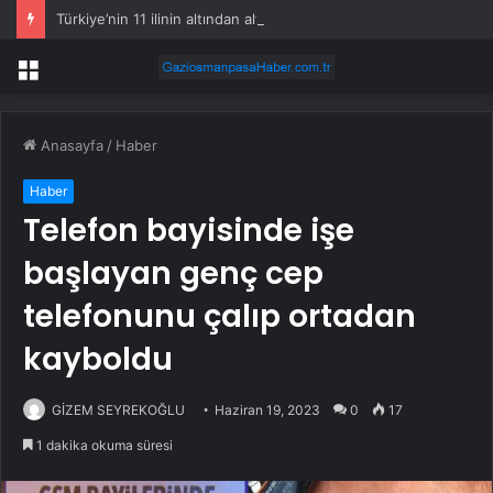
Türkiye’nin 11 ilinin altından altın fışkıracak
Menü
Anasayfa
/
Haber
Haber
Telefon bayisinde işe
başlayan genç cep
telefonunu çalıp ortadan
kayboldu
GİZEM SEYREKOĞLU
Haziran 19, 2023
0
17
1 dakika okuma süresi