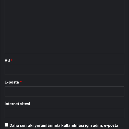
Y
o
r
u
m
*
Ad
*
E-posta
*
İnternet sitesi
Daha sonraki yorumlarımda kullanılması için adım, e-posta