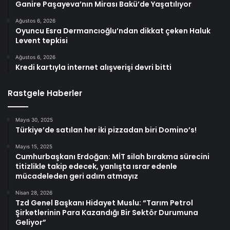
Ganire Paşayeva’nın Mirası Bakü’de Yaşatılıyor
Ağustos 6, 2026
Oyuncu Esra Dermancıoğlu’ndan dikkat çeken Haluk
Levent tepkisi
Ağustos 6, 2026
Kredi kartıyla internet alışverişi devri bitti
Rastgele Haberler
Mayıs 30, 2025
Türkiye’de satılan her iki pizzadan biri Domino’s!
Mayıs 15, 2025
Cumhurbaşkanı Erdoğan: MİT silah bırakma sürecini
titizlikle takip edecek, yanlışta ısrar edenle
mücadeleden geri adım atmayız
Nisan 28, 2026
Tzd Genel Başkanı Hidayet Muslu: “Tarım Petrol
Şirketlerinin Para Kazandığı Bir Sektör Durumuna
Geliyor”