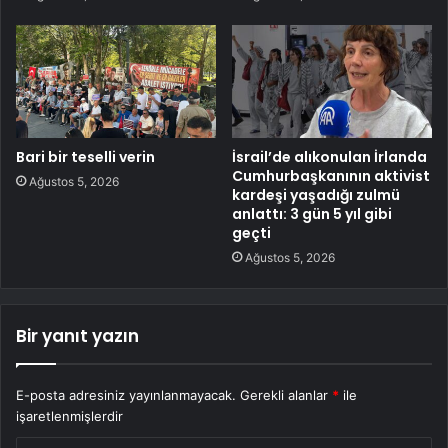
Bari bir teselli verin
İsrail’de alıkonulan İrlanda
Cumhurbaşkanının aktivist
Ağustos 5, 2026
kardeşi yaşadığı zulmü
anlattı: 3 gün 5 yıl gibi
geçti
Ağustos 5, 2026
Bir yanıt yazın
E-posta adresiniz yayınlanmayacak.
Gerekli alanlar
*
ile
işaretlenmişlerdir