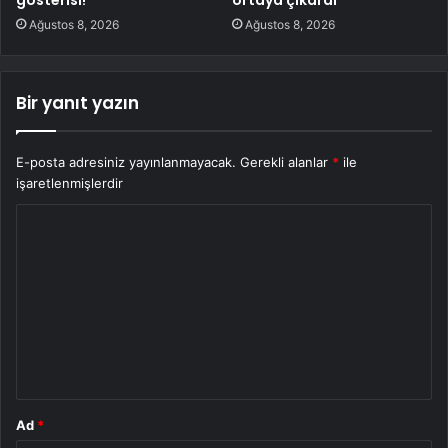
gösterisi!
ortaya çıkardı
Ağustos 8, 2026
Ağustos 8, 2026
Bir yanıt yazın
E-posta adresiniz yayınlanmayacak.
Gerekli alanlar
*
ile
işaretlenmişlerdir
Y
o
r
u
m
*
Ad
*