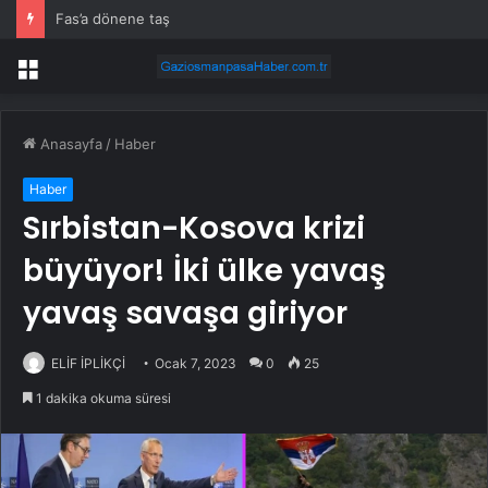
Fas’a dönene taş
Menü
Anasayfa
/
Haber
Haber
Sırbistan-Kosova krizi
büyüyor! İki ülke yavaş
yavaş savaşa giriyor
ELİF İPLİKÇİ
Ocak 7, 2023
0
25
1 dakika okuma süresi