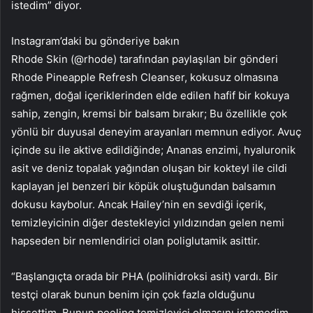
istedim” diyor.
Instagram’daki bu gönderiye bakın
Rhode Skin (@rhode) tarafından paylaşılan bir gönderi
Rhode Pineapple Refresh Cleanser, kokusuz olmasına
rağmen, doğal içeriklerinden elde edilen hafif bir kokuya
sahip, zengin, kremsi bir balsam bırakır; Bu özellikle çok
yönlü bir duyusal deneyim arayanları memnun ediyor. Avuç
içinde su ile aktive edildiğinde; Ananas enzimi, hyaluronik
asit ve deniz topalak yağından oluşan bir kokteyl ile cildi
kaplayan jel benzeri bir köpük oluştuğundan balsamın
dokusu kaybolur. Ancak Hailey’nin en sevdiği içerik,
temizleyicinin diğer destekleyici yıldızından gelen nemi
hapseden bir nemlendirici olan poliglutamik asittir.
“Başlangıçta orada bir PHA (polihidroksi asit) vardı. Bir
testçi olarak bunun benim için çok fazla olduğunu
hissettim. Bunun peeling temizleyici olmasını istemedim.