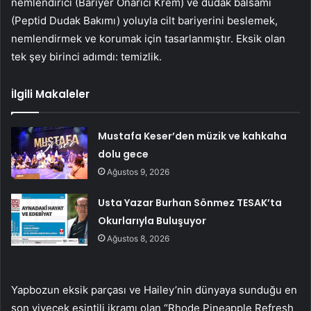
nemlendirici (Bariyer Onarıcı Krem) ve dudak balsamı
(Peptid Dudak Bakımı) yoluyla cilt bariyerini beslemek,
nemlendirmek ve korumak için tasarlanmıştır. Eksik olan
tek şey birinci adımdı: temizlik.
İlgili Makaleler
Mustafa Keser’den müzik ve kahkaha
dolu gece
Ağustos 9, 2026
Usta Yazar Burhan Sönmez TESAK’ta
Okurlarıyla Buluşuyor
Ağustos 8, 2026
Yapbozun eksik parçası ve Hailey’nin dünyaya sunduğu en
son yiyecek esintili ikramı olan “Rhode Pineapple Refresh