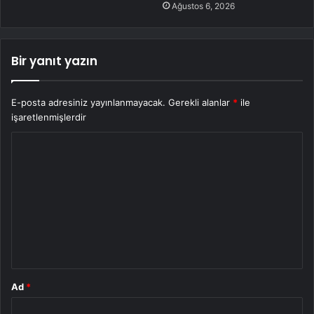
Ağustos 6, 2026
Bir yanıt yazın
E-posta adresiniz yayınlanmayacak.
Gerekli alanlar
*
ile
işaretlenmişlerdir
Y
o
r
u
m
*
Ad
*