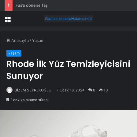
Fas’a dönene taş
Menü
Anasayfa
/
Yaşam
Yaşam
Rhode İlk Yüz Temizleyicisini
Sunuyor
GİZEM SEYREKOĞLU
Ocak 18, 2024
0
13
2 dakika okuma süresi