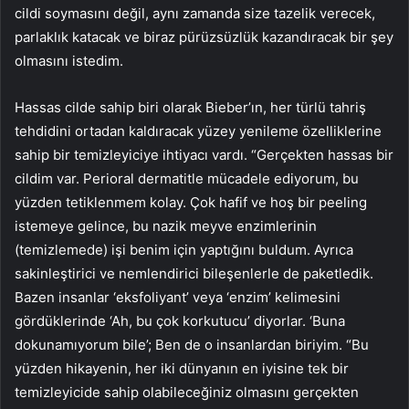
cildi soymasını değil, aynı zamanda size tazelik verecek,
parlaklık katacak ve biraz pürüzsüzlük kazandıracak bir şey
olmasını istedim.
Hassas cilde sahip biri olarak Bieber’ın, her türlü tahriş
tehdidini ortadan kaldıracak yüzey yenileme özelliklerine
sahip bir temizleyiciye ihtiyacı vardı. “Gerçekten hassas bir
cildim var. Perioral dermatitle mücadele ediyorum, bu
yüzden tetiklenmem kolay. Çok hafif ve hoş bir peeling
istemeye gelince, bu nazik meyve enzimlerinin
(temizlemede) işi benim için yaptığını buldum. Ayrıca
sakinleştirici ve nemlendirici bileşenlerle de paketledik.
Bazen insanlar ‘eksfoliyant’ veya ‘enzim’ kelimesini
gördüklerinde ‘Ah, bu çok korkutucu’ diyorlar. ‘Buna
dokunamıyorum bile’; Ben de o insanlardan biriyim. “Bu
yüzden hikayenin, her iki dünyanın en iyisine tek bir
temizleyicide sahip olabileceğiniz olmasını gerçekten