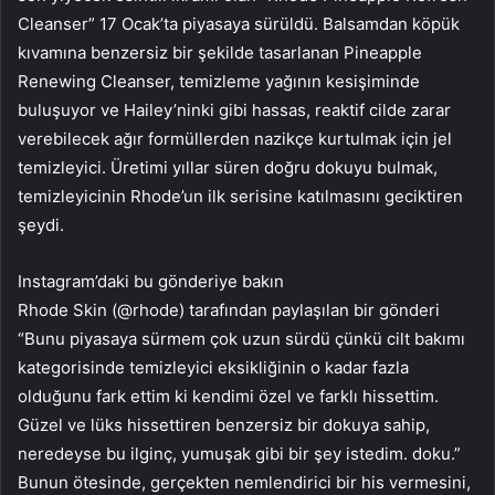
Cleanser” 17 Ocak’ta piyasaya sürüldü. Balsamdan köpük
kıvamına benzersiz bir şekilde tasarlanan Pineapple
Renewing Cleanser, temizleme yağının kesişiminde
buluşuyor ve Hailey’ninki gibi hassas, reaktif cilde zarar
verebilecek ağır formüllerden nazikçe kurtulmak için jel
temizleyici. Üretimi yıllar süren doğru dokuyu bulmak,
temizleyicinin Rhode’un ilk serisine katılmasını geciktiren
şeydi.
Instagram’daki bu gönderiye bakın
Rhode Skin (@rhode) tarafından paylaşılan bir gönderi
“Bunu piyasaya sürmem çok uzun sürdü çünkü cilt bakımı
kategorisinde temizleyici eksikliğinin o kadar fazla
olduğunu fark ettim ki kendimi özel ve farklı hissettim.
Güzel ve lüks hissettiren benzersiz bir dokuya sahip,
neredeyse bu ilginç, yumuşak gibi bir şey istedim. doku.”
Bunun ötesinde, gerçekten nemlendirici bir his vermesini,