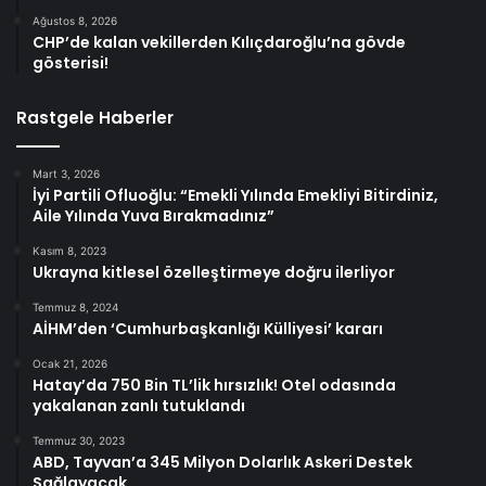
Ağustos 8, 2026
CHP’de kalan vekillerden Kılıçdaroğlu’na gövde
gösterisi!
Rastgele Haberler
Mart 3, 2026
İyi Partili Ofluoğlu: “Emekli Yılında Emekliyi Bitirdiniz,
Aile Yılında Yuva Bırakmadınız”
Kasım 8, 2023
Ukrayna kitlesel özelleştirmeye doğru ilerliyor
Temmuz 8, 2024
AİHM’den ‘Cumhurbaşkanlığı Külliyesi’ kararı
Ocak 21, 2026
Hatay’da 750 Bin TL’lik hırsızlık! Otel odasında
yakalanan zanlı tutuklandı
Temmuz 30, 2023
ABD, Tayvan’a 345 Milyon Dolarlık Askeri Destek
Sağlayacak