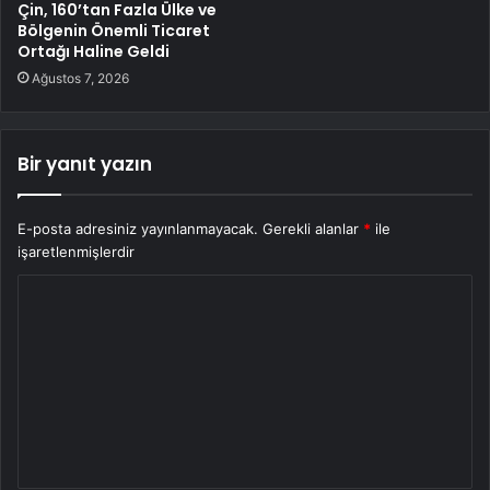
Çin, 160’tan Fazla Ülke ve
Bölgenin Önemli Ticaret
Ortağı Haline Geldi
Ağustos 7, 2026
Bir yanıt yazın
E-posta adresiniz yayınlanmayacak.
Gerekli alanlar
*
ile
işaretlenmişlerdir
Y
o
r
u
m
*