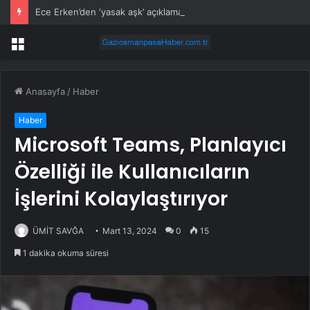
Ece Erken’den ‘yasak aşk’ açıklaması: Hukuki yollara başvuruyor
Menü
Anasayfa
/
Haber
Haber
Microsoft Teams, Planlayıcı
Özelliği ile Kullanıcıların
İşlerini Kolaylaştırıyor
ÜMİT SAVĞA
Mart 13, 2024
0
15
1 dakika okuma süresi