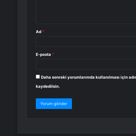
m
*
Ad
*
E-posta
*
Daha sonraki yorumlarımda kullanılması için adı
kaydedilsin.