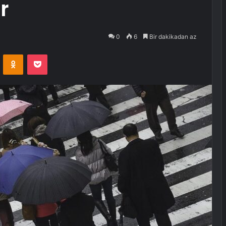
r
0
6
Bir dakikadan az
VKontakte
Odnoklassniki
Pocket