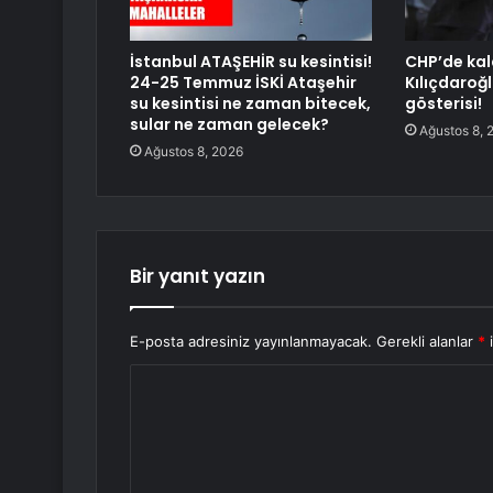
İstanbul ATAŞEHİR su kesintisi!
CHP’de kal
24-25 Temmuz İSKİ Ataşehir
Kılıçdaroğ
su kesintisi ne zaman bitecek,
gösterisi!
sular ne zaman gelecek?
Ağustos 8, 
Ağustos 8, 2026
Bir yanıt yazın
E-posta adresiniz yayınlanmayacak.
Gerekli alanlar
*
i
Y
o
r
u