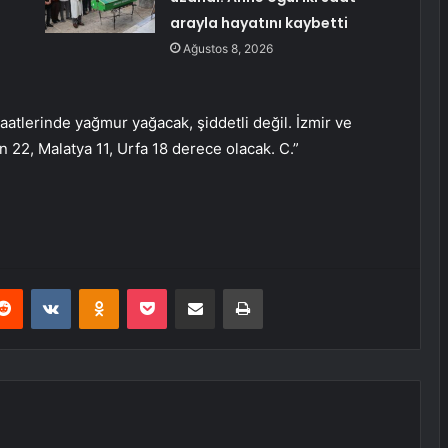
arayla hayatını kaybetti
Ağustos 8, 2026
aatlerinde yağmur yağacak, şiddetli değil. İzmir ve
22, Malatya 11, Urfa 18 derece olacak. C.”
erest
Reddit
VKontakte
Odnoklassniki
Pocket
E-Posta ile paylaş
Yazdır