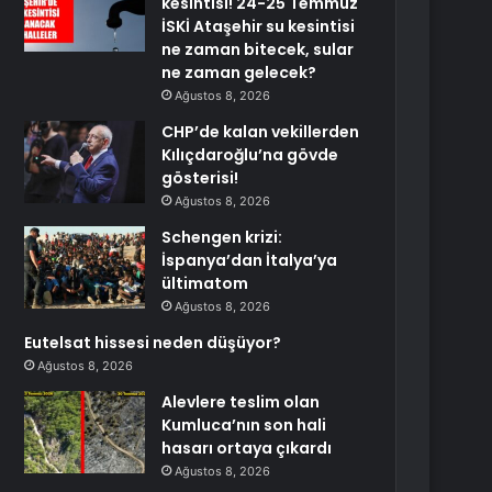
kesintisi! 24-25 Temmuz
İSKİ Ataşehir su kesintisi
ne zaman bitecek, sular
ne zaman gelecek?
Ağustos 8, 2026
CHP’de kalan vekillerden
Kılıçdaroğlu’na gövde
gösterisi!
Ağustos 8, 2026
Schengen krizi:
İspanya’dan İtalya’ya
ültimatom
Ağustos 8, 2026
Eutelsat hissesi neden düşüyor?
Ağustos 8, 2026
Alevlere teslim olan
Kumluca’nın son hali
hasarı ortaya çıkardı
Ağustos 8, 2026