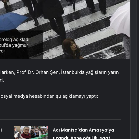
arken, Prof. Dr. Orhan Şen, İstanbul’da yağışların yarın
i.
 sosyal medya hesabından şu açıklamayı yaptı:
i
Acı Manisa’dan Amasya’ya
uzandı: Anne oğul iki saat