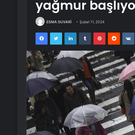
yağmur başlıyo
ESMA SUVARİ
Şubat 11, 2024
Facebook
Twitter
LinkedIn
Tumblr
Pinterest
Reddit