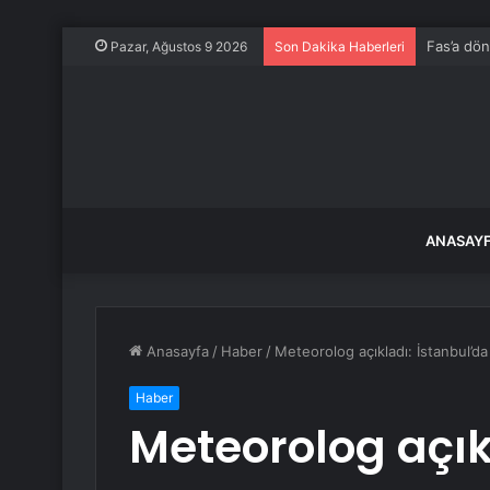
Fas’a dö
Pazar, Ağustos 9 2026
Son Dakika Haberleri
ANASAY
Anasayfa
/
Haber
/
Meteorolog açıkladı: İstanbul’d
Haber
Meteorolog açık