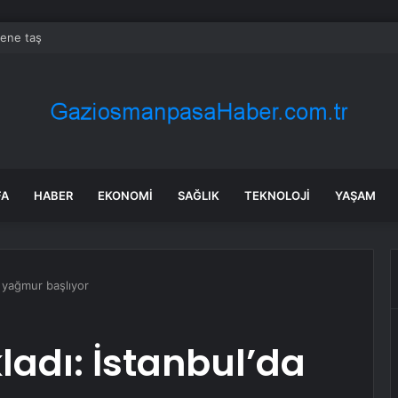
nene taş
FA
HABER
EKONOMI
SAĞLIK
TEKNOLOJI
YAŞAM
a yağmur başlıyor
ladı: İstanbul’da