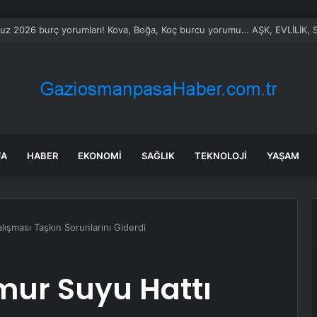
z 2026 burç yorumları! Kova, Boğa, Koç burcu yorumu… AŞK, EVLİLİK, S
FA
HABER
EKONOMI
SAĞLIK
TEKNOLOJI
YAŞAM
ışması Taşkın Sorunlarını Giderdi
ur Suyu Hattı