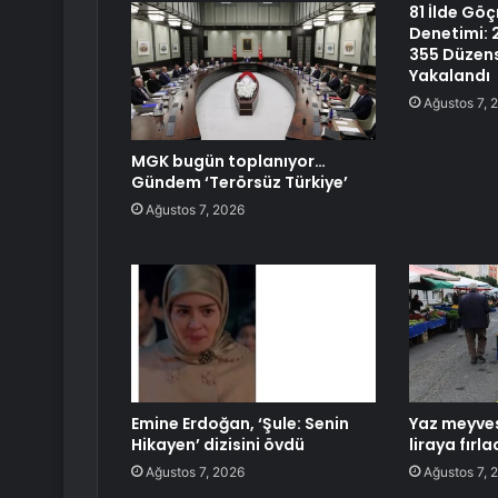
81 İlde Gö
Denetimi: 
355 Düzen
Yakalandı
Ağustos 7, 
MGK bugün toplanıyor…
Gündem ‘Terörsüz Türkiye’
Ağustos 7, 2026
Emine Erdoğan, ‘Şule: Senin
Yaz meyves
Hikayen’ dizisini övdü
liraya fırla
Ağustos 7, 2026
Ağustos 7, 