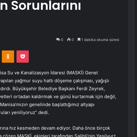
n Sorunlarını
0
0
1 dakika okuma süresi
VKontakte
Odnoklassniki
Pocket
sa Su ve Kanalizasyon İdaresi (MASKİ) Genel
apılan yağmur suyu hattı döşeme çalışması, yağışlı
dırdı. Büyükşehir Belediye Başkanı Ferdi Zeyrek,
tleri ortadan kaldırmak ve günü kurtarmak için değil,
 Manisa’mızın genelinde başlattığımız altyapı
uları yeniliyoruz” dedi.
larına hız kesmeden devam ediyor. Daha önce birçok
la çözen MASKİ, ekipleri tarafından Salihli’nin Yeşilyurt