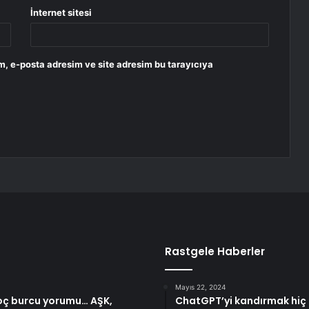
İnternet sitesi
m, e-posta adresim ve site adresim bu tarayıcıya
Rastgele Haberler
Mayıs 22, 2024
oç burcu yorumu… AŞK,
ChatGPT’yi kandırmak hiç de