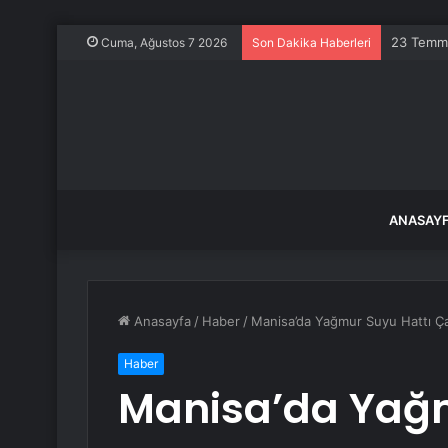
23 Temmu
Cuma, Ağustos 7 2026
Son Dakika Haberleri
ANASAY
Anasayfa
/
Haber
/
Manisa’da Yağmur Suyu Hattı Çal
Haber
Manisa’da Yağm