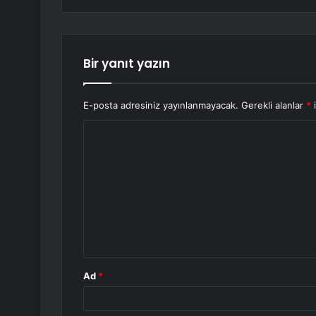
Bir yanıt yazın
E-posta adresiniz yayınlanmayacak.
Gerekli alanlar
*
i
Y
o
r
u
m
*
Ad
*