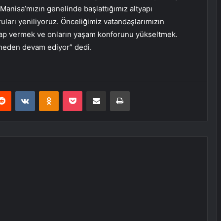
 Manisa’mızın genelinde başlattığımız altyapı
ruları yeniliyoruz. Önceliğimiz vatandaşlarımızın
cevap vermek ve onların yaşam konforunu yükseltmek.
smeden devam ediyor” dedi.
erest
Reddit
VKontakte
Odnoklassniki
Pocket
E-Posta ile paylaş
Yazdır