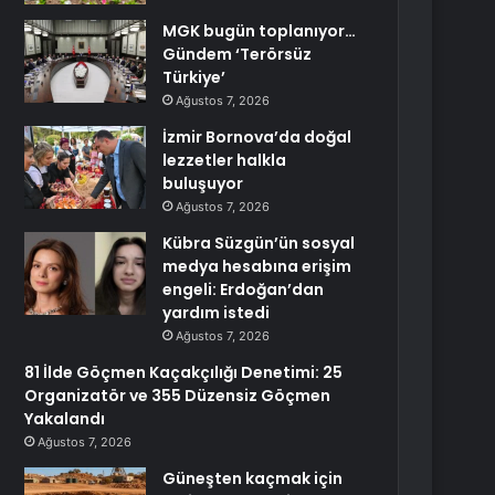
MGK bugün toplanıyor…
Gündem ‘Terörsüz
Türkiye’
Ağustos 7, 2026
İzmir Bornova’da doğal
lezzetler halkla
buluşuyor
Ağustos 7, 2026
Kübra Süzgün’ün sosyal
medya hesabına erişim
engeli: Erdoğan’dan
yardım istedi
Ağustos 7, 2026
81 İlde Göçmen Kaçakçılığı Denetimi: 25
Organizatör ve 355 Düzensiz Göçmen
Yakalandı
Ağustos 7, 2026
Güneşten kaçmak için