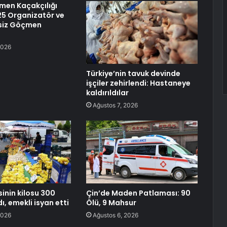
çmen Kaçakçılığı
25 Organizatör ve
siz Göçmen
2026
Türkiye’nin tavuk devinde
işçiler zehirlendi: Hastaneye
kaldırıldılar
Ağustos 7, 2026
inin kilosu 300
Çin’de Maden Patlaması: 90
dı, emekli isyan etti
Ölü, 9 Mahsur
2026
Ağustos 6, 2026