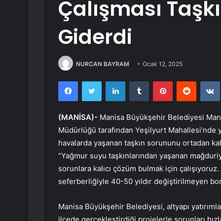
Çalışması Taşkı
Giderdi
NURCAN BAYRAM
Ocak 12, 2025
Facebook
Twitter
LinkedIn
Tumblr
Pinterest
Reddit
(MANİSA)-
Manisa Büyükşehir Belediyesi Mani
Müdürlüğü tarafından Yeşilyurt Mahallesi’nde y
havalarda yaşanan taşkın sorununu ortadan kal
“Yağmur suyu taşkınlarından yaşanan mağduriye
sorunlara kalıcı çözüm bulmak için çalışıyoruz.
seferberliğiyle 40-50 yıldır değiştirilmeyen bor
Manisa Büyükşehir Belediyesi, altyapı yatırım
ilçede gerçekleştirdiği projelerle sorunları hız