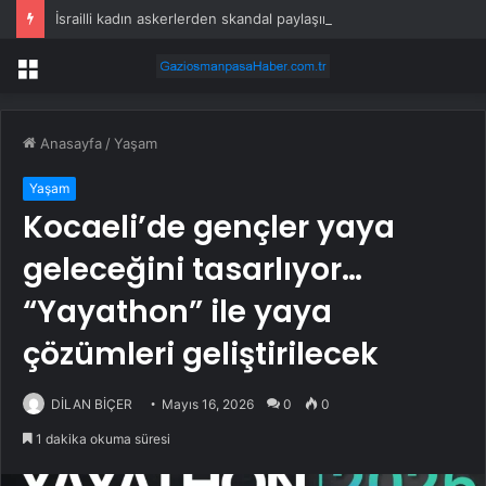
İsrailli kadın askerlerden skandal paylaşım
Menü
Anasayfa
/
Yaşam
Yaşam
Kocaeli’de gençler yaya
geleceğini tasarlıyor…
“Yayathon” ile yaya
çözümleri geliştirilecek
DİLAN BİÇER
Mayıs 16, 2026
0
0
1 dakika okuma süresi