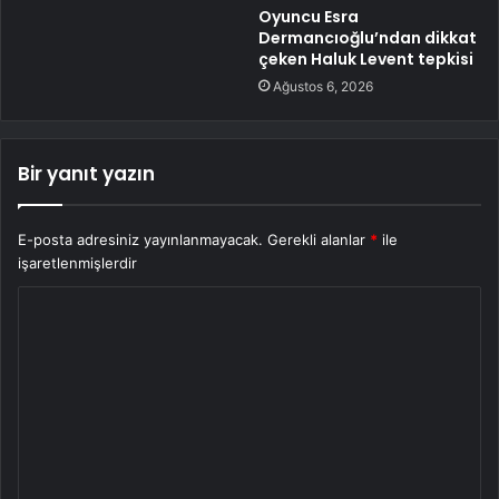
Oyuncu Esra
Dermancıoğlu’ndan dikkat
çeken Haluk Levent tepkisi
Ağustos 6, 2026
Bir yanıt yazın
E-posta adresiniz yayınlanmayacak.
Gerekli alanlar
*
ile
işaretlenmişlerdir
Y
o
r
u
m
*