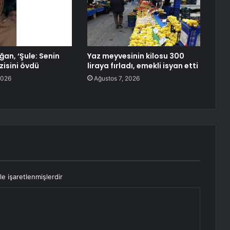
an, ‘Şule: Senin
Yaz meyvesinin kilosu 300
zisini övdü
liraya fırladı, emekli isyan etti
2026
Ağustos 7, 2026
le işaretlenmişlerdir