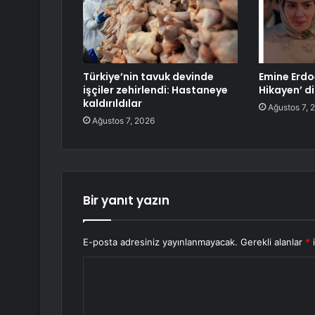
Türkiye’nin tavuk devinde
Emine Erdoğ
işçiler zehirlendi: Hastaneye
Hikayen’ di
kaldırıldılar
Ağustos 7, 
Ağustos 7, 2026
Bir yanıt yazın
E-posta adresiniz yayınlanmayacak.
Gerekli alanlar
*
i
Y
o
r