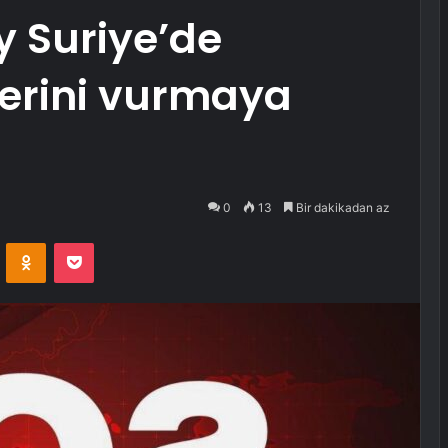
y Suriye’de
erini vurmaya
0
13
Bir dakikadan az
VKontakte
Odnoklassniki
Pocket