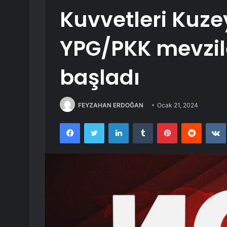
Kuvvetleri Kuze
YPG/PKK mevzil
başladı
FEYZAHAN ERDOĞAN
Ocak 21, 2024
Facebook
Twitter
LinkedIn
Tumblr
Pinterest
Reddit