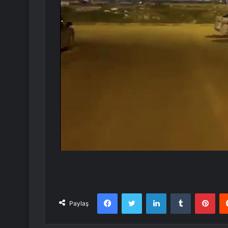
Facebook
Twitter
LinkedIn
Tumblr
Pint
Paylaş