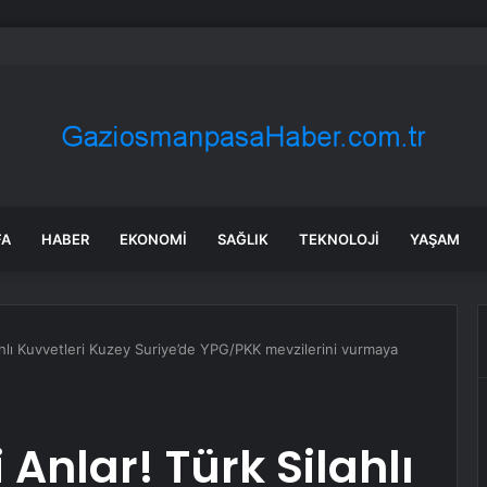
huriyet Başsavcılığı: Payaz’ın Kazasına Neden Olan Parça Vinç Ayağı
FA
HABER
EKONOMI
SAĞLIK
TEKNOLOJI
YAŞAM
ilahlı Kuvvetleri Kuzey Suriye’de YPG/PKK mevzilerini vurmaya
i Anlar! Türk Silahlı