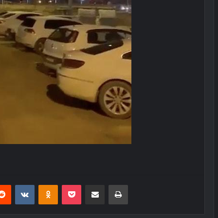
erest
Reddit
VKontakte
Odnoklassniki
Pocket
E-Posta ile paylaş
Yazdır