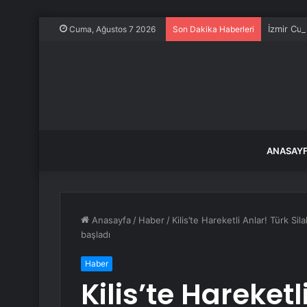
İzmir Cum
Cuma, Ağustos 7 2026
Son Dakika Haberleri
ANASAY
Anasayfa
/
Haber
/
Kilis’te Hareketli Anlar! Türk S
başladı
Haber
Kilis’te Hareketl