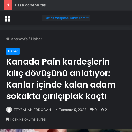
Fas’a dönene taş
Menü
Anasayfa
/
Haber
Haber
Kanada Pain kardeşlerin
kılıç dövüşünü anlatıyor:
Kanlar içinde kalan adam
sokakta çırılçıplak kaçtı
FEYZAHAN ERDOĞAN
Temmuz 5, 2023
0
21
1 dakika okuma süresi