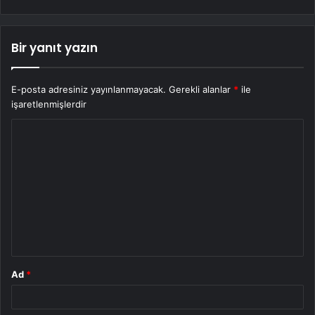
Bir yanıt yazın
E-posta adresiniz yayınlanmayacak.
Gerekli alanlar
*
ile
işaretlenmişlerdir
Y
o
r
u
m
*
Ad
*