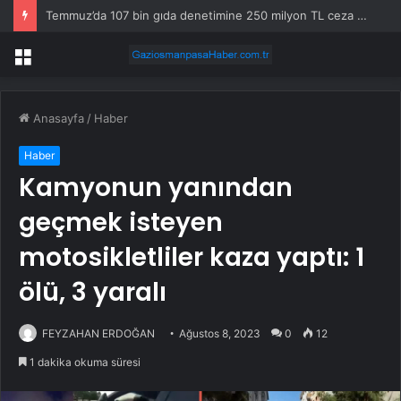
Temmuz’da 107 bin gıda denetimine 250 milyon TL ceza kesildi
Menü
Anasayfa
/
Haber
Haber
Kamyonun yanından
geçmek isteyen
motosikletliler kaza yaptı: 1
ölü, 3 yaralı
FEYZAHAN ERDOĞAN
Ağustos 8, 2023
0
12
1 dakika okuma süresi