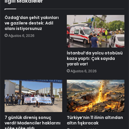
İlgili Makaleler
Özdağ’dan şehit yakınları
ve gazilere destek: Adil
olanı istiyorsunuz
Ağustos 6, 2026
İstanbul’da yolcu otobüsü
kaza yaptı: Çok sayıda
yaralı var!
Ağustos 6, 2026
7 günlük direniş sonuç
Türkiye’nin 11 ilinin altından
verdi! Madenciler haklarını
altın fışkıracak
söke söke aldı