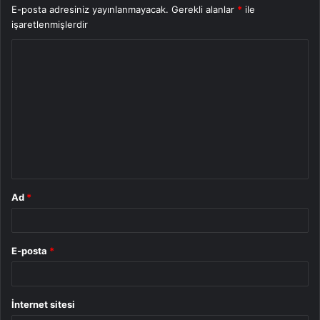
E-posta adresiniz yayınlanmayacak.
Gerekli alanlar
*
ile
işaretlenmişlerdir
Y
o
r
u
m
*
Ad
*
E-posta
*
İnternet sitesi