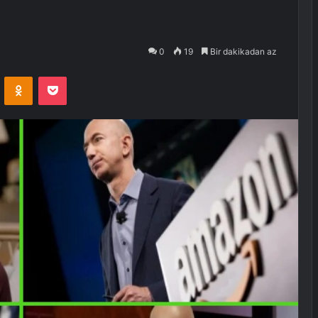
0
19
Bir dakikadan az
VKontakte
Odnoklassniki
Pocket