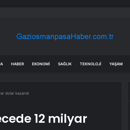
burun kıvırdığı sebze kalbi korumaya alıyor
FA
HABER
EKONOMI
SAĞLIK
TEKNOLOJI
YAŞAM
ar dolar kazandı
ecede 12 milyar