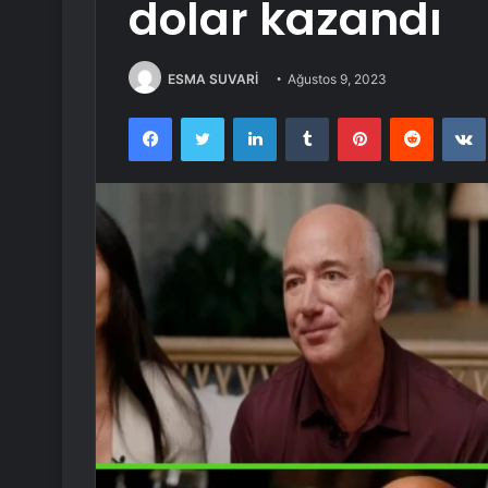
dolar kazandı
ESMA SUVARİ
Ağustos 9, 2023
Facebook
Twitter
LinkedIn
Tumblr
Pinterest
Reddit