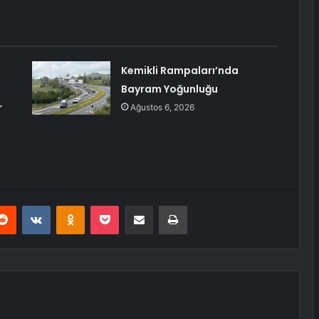
Kemikli Rampaları’nda
Bayram Yoğunluğu
r
Ağustos 6, 2026
erest
Reddit
VKontakte
Odnoklassniki
Pocket
E-Posta ile paylaş
Yazdır