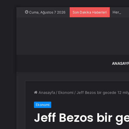
Herkesin 
Cuma, Ağustos 7 2026
Son Dakika Haberleri
ANASAY
Anasayfa
/
Ekonomi
/
Jeff Bezos bir gecede 12 mily
Ekonomi
Jeff Bezos bir g