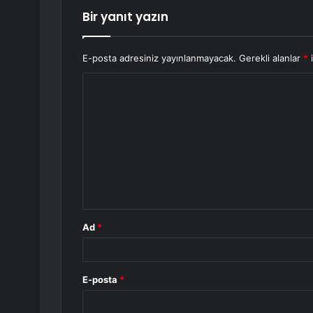
Bir yanıt yazın
E-posta adresiniz yayınlanmayacak.
Gerekli alanlar
*
i
Y
o
r
u
m
*
Ad
*
E-posta
*