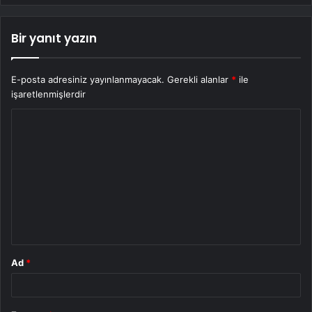
Bir yanıt yazın
E-posta adresiniz yayınlanmayacak.
Gerekli alanlar
*
ile
işaretlenmişlerdir
Y
o
r
u
m
*
Ad
*