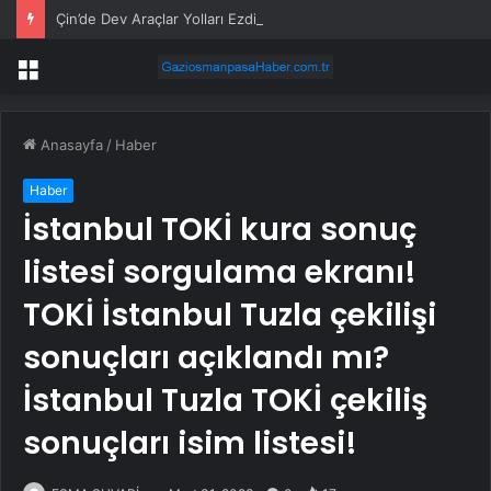
Çin’de Dev Araçlar Yolları Ezdi, Elektrikli Araç Vergi Gelirini Kuruttu
Menü
Anasayfa
/
Haber
Haber
İstanbul TOKİ kura sonuç
listesi sorgulama ekranı!
TOKİ İstanbul Tuzla çekilişi
sonuçları açıklandı mı?
İstanbul Tuzla TOKİ çekiliş
sonuçları isim listesi!