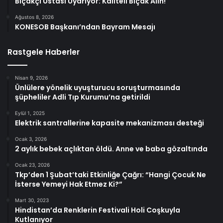
Bıçakçı Ustası Uyarıyor: Kaliteli Bıçak Alın!
Ağustos 8, 2026
KONESOB Başkanı’ndan Bayram Mesajı
Rastgele Haberler
Nisan 9, 2026
Ünlülere yönelik uyuşturucu soruşturmasında
şüpheliler Adli Tıp Kurumu’na getirildi
Eylül 1, 2025
Elektrik santrallerine kapasite mekanizması desteği
Ocak 3, 2026
2 aylık bebek açlıktan öldü. Anne ve baba gözaltında
Ocak 23, 2026
Tkp’den 1 Şubat’taki Etkinliğe Çağrı: “Hangi Çocuk Ne
İsterse Yemeyi Hak Etmez Ki?”
Mart 30, 2023
Hindistan’da Renklerin Festivali Holi Coşkuyla
Kutlanıyor