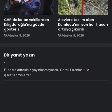
CHP’de kalan vekillerden
Alevlere teslim olan
Kılıçdaroğlu’na gövde
Kumluca’nın son hali hasarı
gösterisi!
ortaya çıkardı
Ağustos 8, 2026
Ağustos 8, 2026
Bir yanıt yazın
E-posta adresiniz yayınlanmayacak.
Gerekli alanlar
*
ile
işaretlenmişlerdir
Y
o
r
u