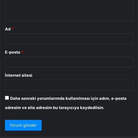
m
*
Ad
*
E-posta
*
İnternet sitesi
Daha sonraki yorumlarımda kullanılması için adım, e-posta
adresim ve site adresim bu tarayıcıya kaydedilsin.