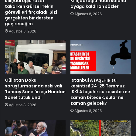
Kılıçdaroğlu rozet
Kılıçdaroğlu’ndan salonu
takarken Gürsel Tekin
ayağa kaldıran sözler
görevlileri fırçaladı: Sizi
Ağustos 8, 2026
gerçekten bir dersten
geçireceğim
Ağustos 8, 2026
Gülistan Doku
İstanbul ATAŞEHİR su
soruşturmasında eski vali
kesintisi! 24-25 Temmuz
Tuncay Sonel’in eşi Handan
İSKİ Ataşehir su kesintisi ne
Sonel tutuklandı
zaman bitecek, sular ne
zaman gelecek?
Ağustos 8, 2026
Ağustos 8, 2026