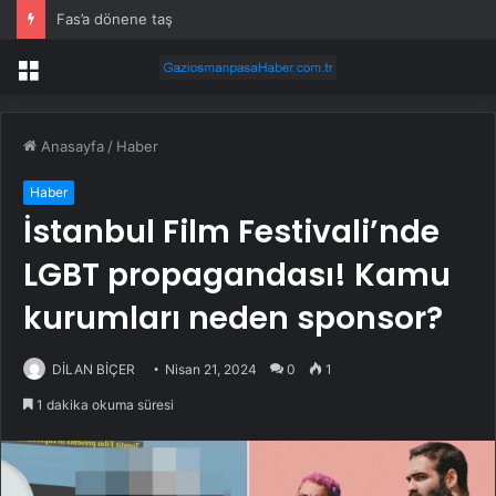
Mustafa Keser’den müzik ve kahkaha dolu gece
Menü
Anasayfa
/
Haber
Haber
İstanbul Film Festivali’nde
LGBT propagandası! Kamu
kurumları neden sponsor?
DİLAN BİÇER
Nisan 21, 2024
0
1
1 dakika okuma süresi