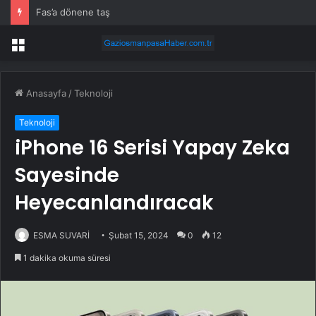
Fas’a dönene taş
Menü
Anasayfa
/
Teknoloji
Teknoloji
iPhone 16 Serisi Yapay Zeka
Sayesinde
Heyecanlandıracak
ESMA SUVARİ
Şubat 15, 2024
0
12
1 dakika okuma süresi