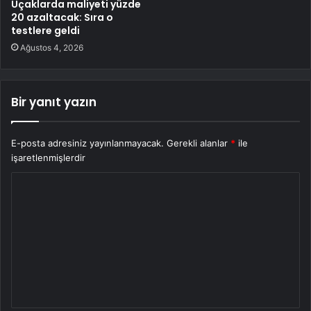
Uçaklarda maliyeti yüzde
20 azaltacak: Sıra o
testlere geldi
Ağustos 4, 2026
Bir yanıt yazın
E-posta adresiniz yayınlanmayacak.
Gerekli alanlar
*
ile
işaretlenmişlerdir
Y
o
r
u
m
*