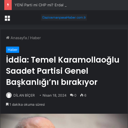
YENİ Parti mi CHP mi? Erdal Beşikçioğlu kararını verdi
Menü
Anasayfa
/
Haber
Haber
İddia: Temel Karamollaoğlu
Saadet Partisi Genel
Başkanlığı’nı bırakıyor
DİLAN BİÇER
Nisan 18, 2024
0
6
1 dakika okuma süresi