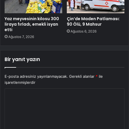
Yaz meyvesinin kilosu 300
Çin’de Maden Patlaması:
liraya fırladı, emekli isyan
90 Ölü, 9 Mahsur
etti
Ağustos 6, 2026
Ağustos 7, 2026
Bir yanıt yazın
E-posta adresiniz yayınlanmayacak.
Gerekli alanlar
*
ile
işaretlenmişlerdir
Y
o
r
u
m