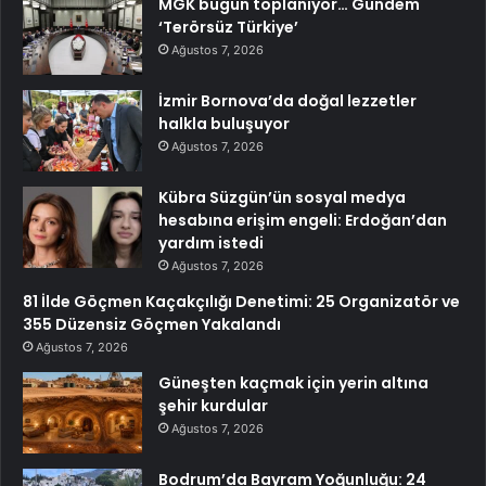
MGK bugün toplanıyor… Gündem
‘Terörsüz Türkiye’
Ağustos 7, 2026
İzmir Bornova’da doğal lezzetler
halkla buluşuyor
Ağustos 7, 2026
Kübra Süzgün’ün sosyal medya
hesabına erişim engeli: Erdoğan’dan
yardım istedi
Ağustos 7, 2026
81 İlde Göçmen Kaçakçılığı Denetimi: 25 Organizatör ve
355 Düzensiz Göçmen Yakalandı
Ağustos 7, 2026
Güneşten kaçmak için yerin altına
şehir kurdular
Ağustos 7, 2026
Bodrum’da Bayram Yoğunluğu: 24