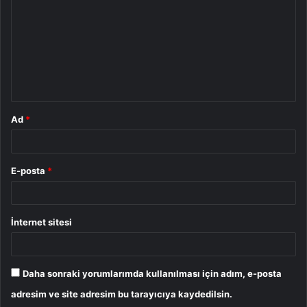
r
u
m
*
Ad
*
E-posta
*
İnternet sitesi
Daha sonraki yorumlarımda kullanılması için adım, e-posta
adresim ve site adresim bu tarayıcıya kaydedilsin.