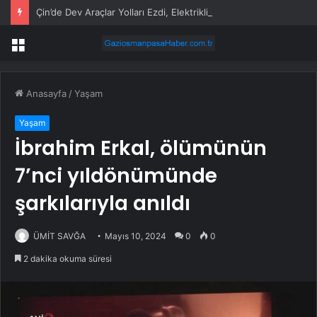
Çin’de Dev Araçlar Yolları Ezdi, Elektrikli Araç Vergi Gelirini Kuruttu
Menü
Anasayfa
/
Yaşam
Yaşam
İbrahim Erkal, ölümünün
7’nci yıldönümünde
şarkılarıyla anıldı
ÜMİT SAVĞA
Mayıs 10, 2024
0
0
2 dakika okuma süresi