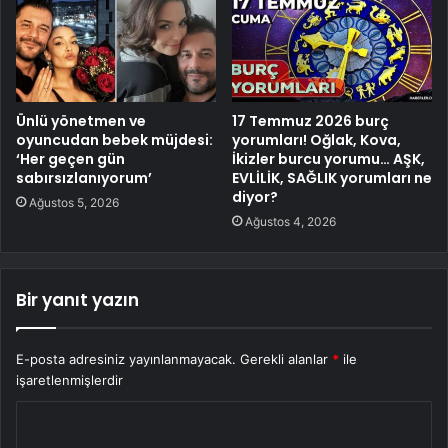
Ünlü yönetmen ve
17 Temmuz 2026 burç
oyuncudan bebek müjdesi:
yorumları! Oğlak, Kova,
‘Her geçen gün
İkizler burcu yorumu… AŞK,
sabırsızlanıyorum’
EVLİLİK, SAĞLIK yorumları ne
diyor?
Ağustos 5, 2026
Ağustos 4, 2026
Bir yanıt yazın
E-posta adresiniz yayınlanmayacak.
Gerekli alanlar
*
ile
işaretlenmişlerdir
Y
o