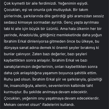
Çok kıymetli bir aile ferdimizdi. Yeğenimin eşiydi.
Çocukları, eşi ve onunla çok mutluyduk. Bir takım
şiirlerinde, şarkılarında dile getirdiği gibi aramızdan sessiz
sedasız kimseye sormadan ayrıldı. Genç yaşta ayrılması
tabi ki aile için büyük bir üzüntü. Ama hala ülkenin her bir
yerinde, Anadolu’da, gittiğimiz memleketinde daha yoğun
İbrahim Erkal dinleniyorsa gitmeden önce bu ülkeye, bu
dünyaya sanat adına demek ki önemli şeyler bırakmış ki
bunlar çalınıyor. Zaten bazı değerler, bazı şeyleri
kaybettikten sonra anlaşılır. İbrahim Erkal ve bazı
sanatçılarımızın değerlerinin, onları kaybettikten sonra
daha çok anlaşıldığına yaşamım boyunca şahitlik ettim.
Ruhu şad olsun. İbrahim Erkal şiir ve şarkılarıyla, güzelliği
ile, insancıllığıyla, ailenin, sevenlerinin kalbinde taht
kurmuştur. Bu şekilde anılmaya devam edecektir.
Çocukları, yeğenim onu yaşatmaya devam edeceklerdir.
Mekanı cennet olsun” ifadelerini kullandı.