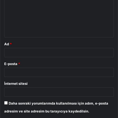
r
u
m
*
Ad
*
E-posta
*
İnternet sitesi
Daha sonraki yorumlarımda kullanılması için adım, e-posta
adresim ve site adresim bu tarayıcıya kaydedilsin.