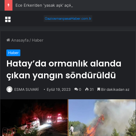
Ece Erken’den ‘yasak aşk’ açıklaması: Hukuki yollara başvuruyor
Menü
Anasayfa
/
Haber
Haber
Hatay’da ormanlık alanda
çıkan yangın söndürüldü
ESMA SUVARİ
Eylül 19, 2023
0
31
Bir dakikadan az