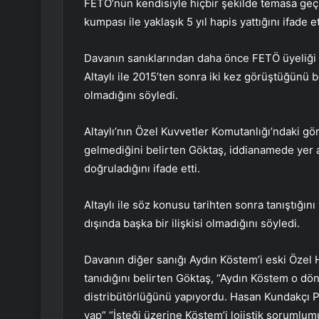
FETÖ’nün kendisiyle hiçbir şekilde temasa ge
kumpası ile yaklaşık 5 yıl hapis yattığını ifade et
Davanın sanıklarından daha önce FETÖ üyeliği 
Altaylı ile 2015’ten sonra iki kez görüştüğünü 
olmadığını söyledi.
Altaylı’nın Özel Kuvvetler Komutanlığı’ndaki gör
gelmediğini belirten Göktaş, iddianamede yer a
doğruladığını ifade etti.
Altaylı ile söz konusu tarihten sonra tanıştığın
dışında başka bir ilişkisi olmadığını söyledi.
Davanın diğer sanığı Aydın Köstem’i eski Özel 
tanıdığını belirten Göktaş, “Aydın Köstem o dön
distribütörlüğünü yapıyordu. Hasan Kundakçı Paş
yap” “İsteği üzerine Köstem’i lojistik sorumlu