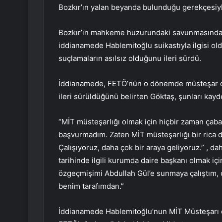
Bozkır’ın yalan beyanda bulunduğu gerekçesiyl
Bozkır’ın mahkeme huzurundaki savunmasında if
iddianamede Hablemitoğlu suikastıyla ilgisi ol
suçlamaların asılsız olduğunu ileri sürdü.
İddianamede, FETÖ’nün o dönemde müsteşar olm
ileri sürüldüğünü belirten Göktaş, şunları kayde
“MİT müsteşarlığı olmak için hiçbir zaman ça
başvurmadım. Zaten MİT müsteşarlığı bir rica değ
Çalışıyoruz, daha çok bir araya geliyoruz.” , dah
tarihinde ilgili kurumda daire başkanı olmak iç
özgeçmişimi Abdullah Gül’e sunmaya çalıştım,
benim tarafımdan.”
İddianamede Hablemitoğlu’nun MİT Müsteşarı olm