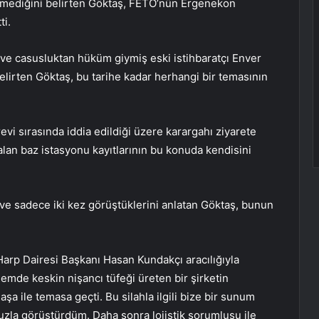
çmediğini belirten Göktaş, FETÖ’nün Ergenekon
ti.
ve casusluktan hüküm giymiş eski istihbaratçı Enver
belirten Göktaş, bu tarihe kadar herhangi bir temasının
evi sırasında iddia edildiği üzere karargahı ziyarete
lan baz istasyonu kayıtlarının bu konuda kendisini
ı ve sadece iki kez görüştüklerini anlatan Göktaş, bunun
Harp Dairesi Başkanı Hasan Kundakçı aracılığıyla
emde keskin nişancı tüfeği üreten bir şirketin
a ile temasa geçti. Bu silahla ilgili bize bir sunum
muzla görüştürdüm. Daha sonra lojistik sorumlusu ile