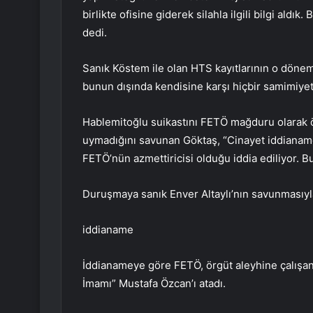
birlikte ofisine giderek silahla ilgili bilgi aldı
dedi.
Sanık Köstem ile olan HTS kayıtlarının o döne
bunun dışında kendisine karşı hiçbir samimiyet
Hablemitoğlu suikastını FETÖ mağduru olarak ör
uymadığını savunan Göktaş, “Cinayet iddianame
FETÖ’nün azmettiricisi olduğu iddia ediliyor. 
Duruşmaya sanık Enver Altaylı’nın savunmasıyl
iddianame
İddianameye göre FETÖ, örgüt aleyhine çalışa
İmamı” Mustafa Özcan’ı atadı.