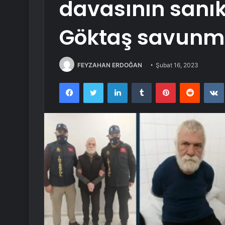
davasının sanık
Göktaş savunm
FEYZAHAN ERDOĞAN
Şubat 16, 2023
Facebook
Twitter
LinkedIn
Tumblr
Pinterest
Reddit