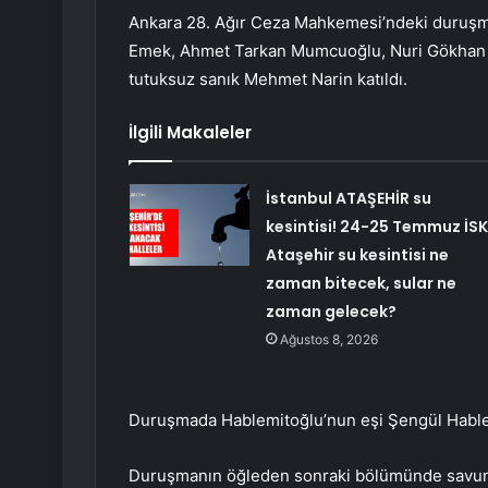
Ankara 28. Ağır Ceza Mahkemesi’ndeki duruşmay
Emek, Ahmet Tarkan Mumcuoğlu, Nuri Gökhan Boz
tutuksuz sanık Mehmet Narin katıldı.
İlgili Makaleler
İstanbul ATAŞEHİR su
kesintisi! 24-25 Temmuz İSK
Ataşehir su kesintisi ne
zaman bitecek, sular ne
zaman gelecek?
Ağustos 8, 2026
Duruşmada Hablemitoğlu’nun eşi Şengül Hablemi
Duruşmanın öğleden sonraki bölümünde savun