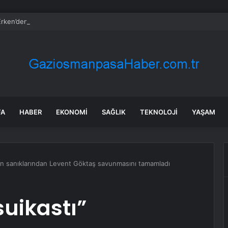
rken’den ‘yasak aşk’ açıklaması: Hukuki yollara başvuruyor
FA
HABER
EKONOMI
SAĞLIK
TEKNOLOJI
YAŞAM
nın sanıklarından Levent Göktaş savunmasını tamamladı
uikastı”