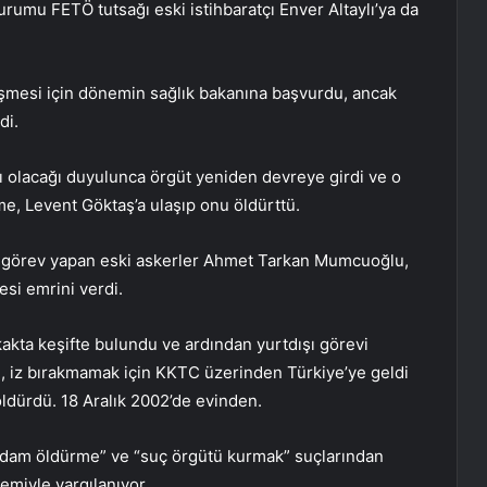
umu FETÖ tutsağı eski istihbaratçı Enver Altaylı’ya da
üşmesi için dönemin sağlık bakanına başvurdu, ancak
di.
 olacağı duyulunca örgüt yeniden devreye girdi ve o
, Levent Göktaş’a ulaşıp onu öldürttü.
e görev yapan eski askerler Ahmet Tarkan Mumcuoğlu,
si emrini verdi.
akta keşifte bulundu ve ardından yurtdışı görevi
 iz bırakmamak için KKTC üzerinden Türkiye’ye geldi
dürdü. 18 Aralık 2002’de evinden.
adam öldürme” ve “suç örgütü kurmak” suçlarından
temiyle yargılanıyor.