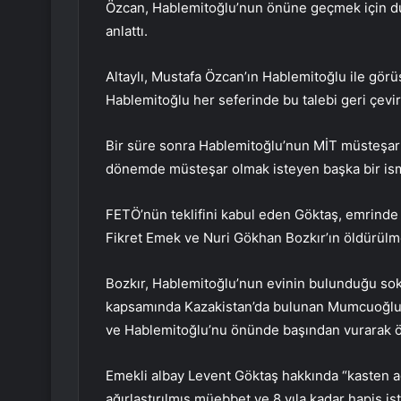
Özcan, Hablemitoğlu’nun önüne geçmek için dur
anlattı.
Altaylı, Mustafa Özcan’ın Hablemitoğlu ile gör
Hablemitoğlu her seferinde bu talebi geri çevir
Bir süre sonra Hablemitoğlu’nun MİT müsteşarı
dönemde müsteşar olmak isteyen başka bir isme
FETÖ’nün teklifini kabul eden Göktaş, emrind
Fikret Emek ve Nuri Gökhan Bozkır’ın öldürülme
Bozkır, Hablemitoğlu’nun evinin bulunduğu sok
kapsamında Kazakistan’da bulunan Mumcuoğlu,
ve Hablemitoğlu’nu önünde başından vurarak öl
Emekli albay Levent Göktaş hakkında “kasten 
ağırlaştırılmış müebbet ve 8 yıla kadar hapis is