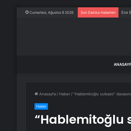
Ece E
Cumartesi, Ağustos 8 2026
Son Dakika Haberleri
ANASAY
Anasayfa
/
Haber
/
“Hablemitoğlu suikastı” davası
Haber
“Hablemitoğlu s