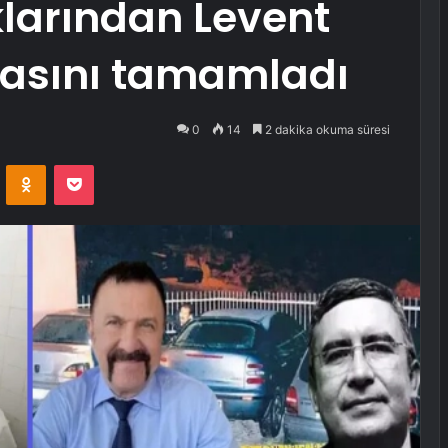
larından Levent
asını tamamladı
0
14
2 dakika okuma süresi
VKontakte
Odnoklassniki
Pocket