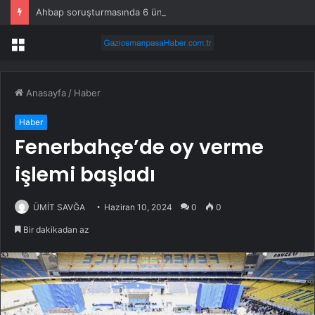
Ahbap soruşturmasında 6 ünlü daha ifadeye çağrıldı
Menü
Anasayfa
/
Haber
Haber
Fenerbahçe’de oy verme
işlemi başladı
ÜMİT SAVĞA
Haziran 10, 2024
0
0
Bir dakikadan az