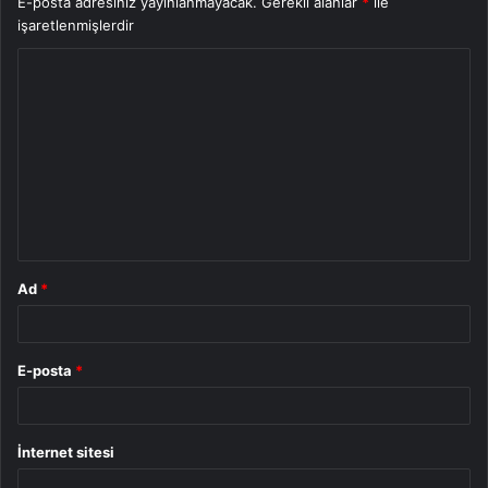
E-posta adresiniz yayınlanmayacak.
Gerekli alanlar
*
ile
işaretlenmişlerdir
Y
o
r
u
m
*
Ad
*
E-posta
*
İnternet sitesi