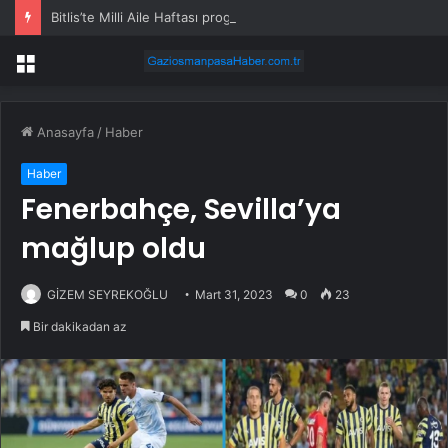
Bitlis’te Milli Aile Haftası programı
Menü
Anasayfa
/
Haber
Haber
Fenerbahçe, Sevilla’ya
mağlup oldu
GİZEM SEYREKOĞLU
Mart 31, 2023
0
23
Bir dakikadan az