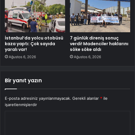
İstanbul’da yolcu otobüsü
7 günlük direniş sonuç
kaza yaptı: Çok sayıda
verdi! Madenciler haklarını
yaralı var!
söke söke aldı
Ağustos 6, 2026
Ağustos 6, 2026
Bir yanıt yazın
E-posta adresiniz yayınlanmayacak.
Gerekli alanlar
*
ile
işaretlenmişlerdir
Y
o
r