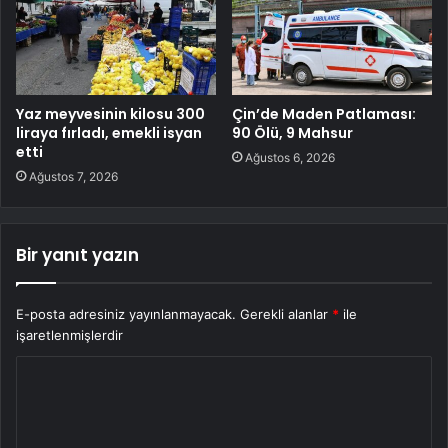
Yaz meyvesinin kilosu 300
Çin’de Maden Patlaması:
liraya fırladı, emekli isyan
90 Ölü, 9 Mahsur
etti
Ağustos 6, 2026
Ağustos 7, 2026
Bir yanıt yazın
E-posta adresiniz yayınlanmayacak.
Gerekli alanlar
*
ile
işaretlenmişlerdir
Y
o
r