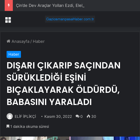
Çin’de Dev Araçlar Yolları Ezdi, Elektrikli Araç Vergi Gelirini Kuruttu
Menü
Anasayfa
/
Haber
Haber
DIŞARI ÇIKARIP SAÇINDAN
SÜRÜKLEDİĞİ EŞİNİ
BIÇAKLAYARAK ÖLDÜRDÜ,
BABASINI YARALADI
ELİF İPLİKÇİ
Kasım 30, 2022
0
30
1 dakika okuma süresi