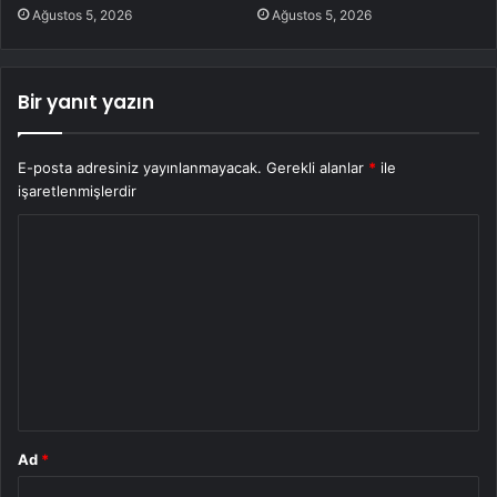
Ağustos 5, 2026
Ağustos 5, 2026
Bir yanıt yazın
E-posta adresiniz yayınlanmayacak.
Gerekli alanlar
*
ile
işaretlenmişlerdir
Y
o
r
u
m
*
Ad
*