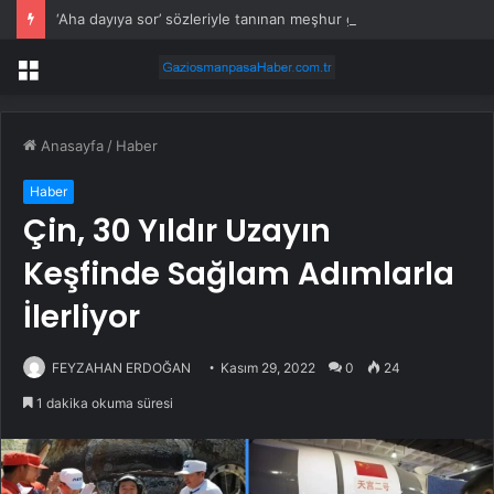
‘Aha dayıya sor’ sözleriyle tanınan meşhur gaspçı, yıllar sonra ortaya çıktı
Menü
Anasayfa
/
Haber
Haber
Çin, 30 Yıldır Uzayın
Keşfinde Sağlam Adımlarla
İlerliyor
FEYZAHAN ERDOĞAN
Kasım 29, 2022
0
24
1 dakika okuma süresi