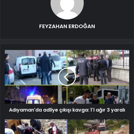
FEYZAHAN ERDOĞAN
Adıyaman'da adliye çıkışı kavga: 1'i ağır 3 yaralı