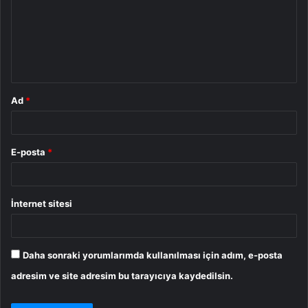
r
u
m
*
Ad
*
E-posta
*
İnternet sitesi
Daha sonraki yorumlarımda kullanılması için adım, e-posta
adresim ve site adresim bu tarayıcıya kaydedilsin.