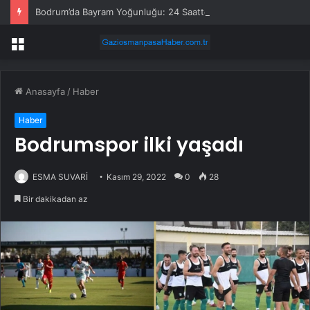
Bodrum’da Bayram Yoğunluğu: 24 Saatte 20 Bin Araç Girişi
Menü
Anasayfa
/
Haber
Haber
Bodrumspor ilki yaşadı
ESMA SUVARİ
Kasım 29, 2022
0
28
Bir dakikadan az