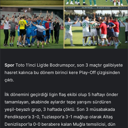
Spor
Toto 1’inci Lig’de Bodrumspor, son 3 maçtır galibiyete
hasret kalınca bu dönem birinci kere Play-Off çizgisinden
çıktı.
İlk dönemini geçirdiği ligin flaş ekibi olup 5 haftayı önder
tamamlayan, akabinde aylardır tepe yarışını sürdüren
yeşil-beyazlı grup, 3 haftada çöktü. Son 3 müsabakada
Pendikspor’a 3-0, Tuzlaspor’a 3-1 mağlup olarak Altaş
Denizlispor’la 0-0 berabere kalan Muğla temsilcisi, dün