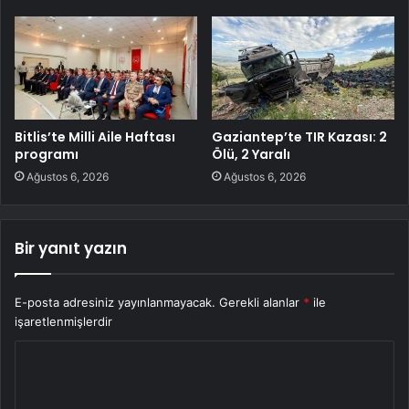
Bitlis’te Milli Aile Haftası
Gaziantep’te TIR Kazası: 2
programı
Ölü, 2 Yaralı
Ağustos 6, 2026
Ağustos 6, 2026
Bir yanıt yazın
E-posta adresiniz yayınlanmayacak.
Gerekli alanlar
*
ile
işaretlenmişlerdir
Y
o