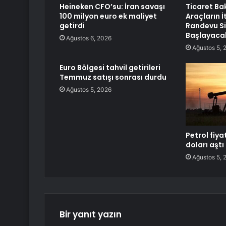
Heineken CFO’su: İran savaşı
Ticaret Bak
100 milyon euro ek maliyet
Araçların İ
getirdi
Randevu Si
Başlayaca
Ağustos 6, 2026
Ağustos 5, 
Euro Bölgesi tahvil getirileri
Temmuz satışı sonrası durdu
Ağustos 5, 2026
Petrol fiyat
doları aştı
Ağustos 5, 
Bir yanıt yazın