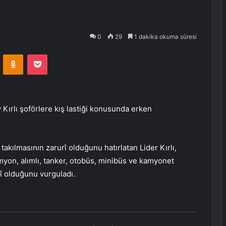
0
29
1 dakika okuma süresi
VKontakte
Odnoklassniki
Pocket
 Kırlı şoförlere kış lastiği konusunda erken
ği takılmasının zarurî olduğunu hatırlatan Lider Kırlı,
myon, alımlı, tanker, otobüs, minibüs ve kamyonet
urî olduğunu vurguladı.