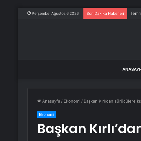
Temmu
Perşembe, Ağustos 6 2026
Son Dakika Haberleri
ANASAY
Anasayfa
/
Ekonomi
/
Başkan Kırlı’dan sürücülere kış
Ekonomi
Başkan Kırlı’da