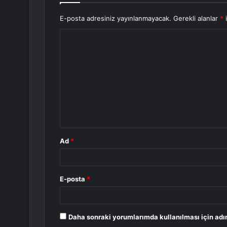
E-posta adresiniz yayınlanmayacak.
Gerekli alanlar
*
i
Y
o
r
u
m
*
Ad
*
E-posta
*
Daha sonraki yorumlarımda kullanılması için adı