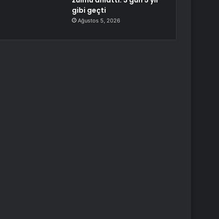
zulmü anlattı: 3 gün 5 yıl
gibi geçti
Ağustos 5, 2026