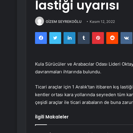
lastiği uyarısı
GİZEM SEYREKOĞLU
Kasım 12, 2022
Facebook
Twitter
LinkedIn
Tumblr
Pinterest
Reddit
Kula Sürücüler ve Arabacılar Odası Lideri Oktay
davranmaları ihtarında bulundu.
Ticari araçlar için 1 Aralık’tan itibaren kış lasti
kentler ortası kara yollarında seyreden tüm ka
çeşidi araçlar ile ticari arabaların de buna zar
İlgili Makaleler