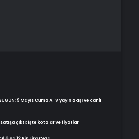
BUGÜN: 9 Mayıs Cuma ATV yayın akışı ve canlı
atışa çıktı: İşte kotalar ve fiyatlar
lığına 12 Bin Lira Ceza