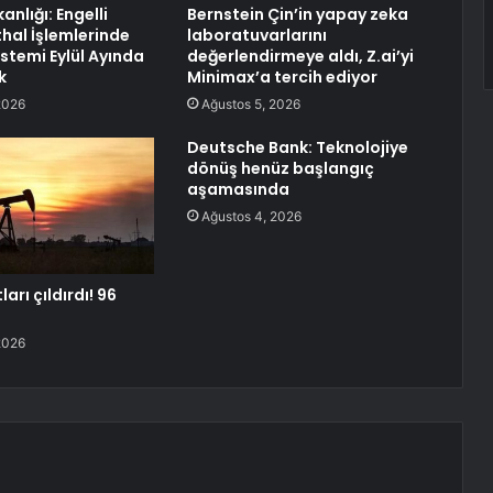
anlığı: Engelli
Bernstein Çin’in yapay zeka
thal İşlemlerinde
laboratuvarlarını
stemi Eylül Ayında
değerlendirmeye aldı, Z.ai’yi
k
Minimax’a tercih ediyor
2026
Ağustos 5, 2026
Deutsche Bank: Teknolojiye
dönüş henüz başlangıç
aşamasında
Ağustos 4, 2026
ları çıldırdı! 96
2026