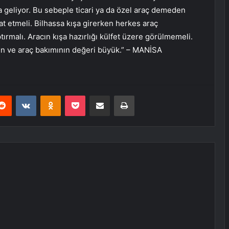
 geliyor. Bu sebeple ticari ya da özel araç demeden
at etmeli. Bilhassa kışa girerken herkes araç
rmalı. Aracın kışa hazırlığı külfet üzere görülmemeli.
inin ve araç bakımının değeri büyük.” – MANİSA
erest
Reddit
VKontakte
Odnoklassniki
Pocket
E-Posta ile paylaş
Yazdır