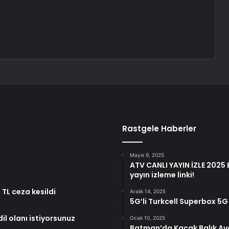
Rastgele Haberler
Mayıs 9, 2025
ATV CANLI YAYIN İZLE 2025 
yayın izleme linki!
TL ceza kesildi
Aralık 14, 2025
5G’li Turkcell Superbox 5G s
il olanı istiyorsunuz
Ocak 10, 2025
Batman’da Kaçak Balık Avcı