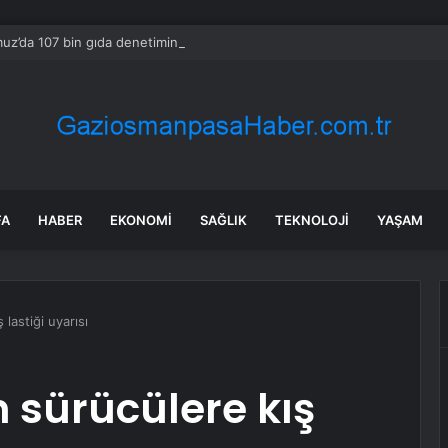
z’da 107 bin gıda denetimine 250 milyon TL ceza kesildi
FA
HABER
EKONOMI
SAĞLIK
TEKNOLOJI
YAŞAM
 lastiği uyarısı
n sürücülere kış