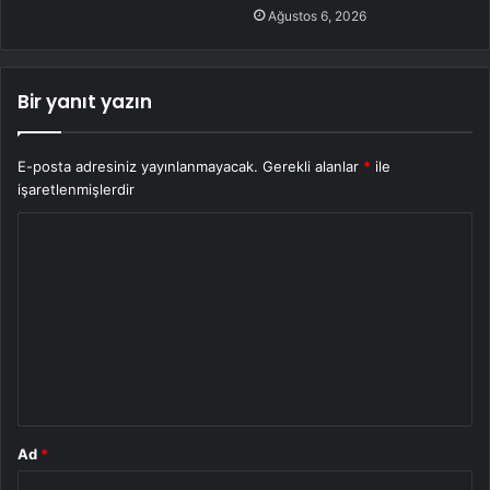
Ağustos 6, 2026
Bir yanıt yazın
E-posta adresiniz yayınlanmayacak.
Gerekli alanlar
*
ile
işaretlenmişlerdir
Y
o
r
u
m
*
Ad
*