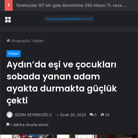
Temmuz’da 107 bin gıda denetimine 250 milyon TL ceza kesildi
Menü
Anasayfa
/
Haber
Haber
Aydın’da eşi ve çocukları
sobada yanan adam
ayakta durmakta güçlük
çekti
GİZEM SEYREKOĞLU
Ocak 20, 2023
0
24
1 dakika okuma süresi