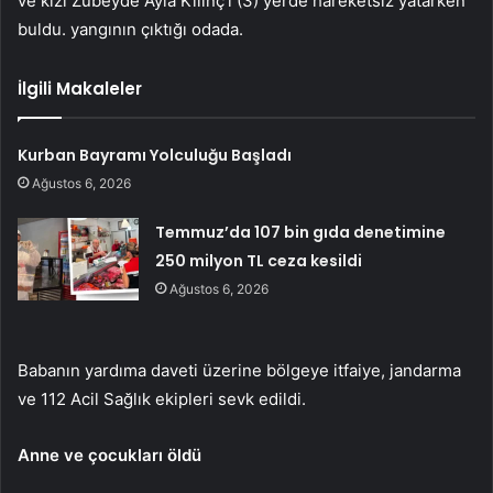
ve kızı Zübeyde Ayla Kılınç’ı (3) yerde hareketsiz yatarken
buldu. yangının çıktığı odada.
İlgili Makaleler
Kurban Bayramı Yolculuğu Başladı
Ağustos 6, 2026
Temmuz’da 107 bin gıda denetimine
250 milyon TL ceza kesildi
Ağustos 6, 2026
Babanın yardıma daveti üzerine bölgeye itfaiye, jandarma
ve 112 Acil Sağlık ekipleri sevk edildi.
Anne ve çocukları öldü