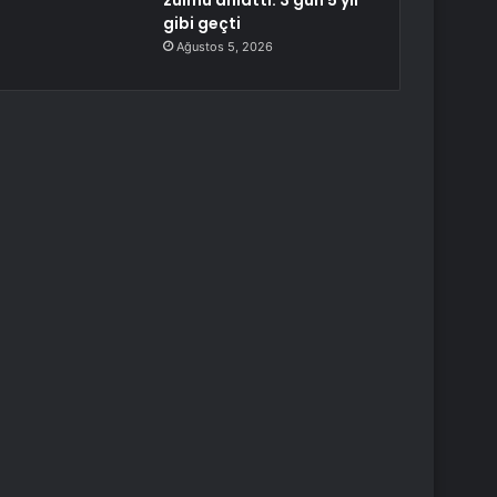
zulmü anlattı: 3 gün 5 yıl
gibi geçti
Ağustos 5, 2026