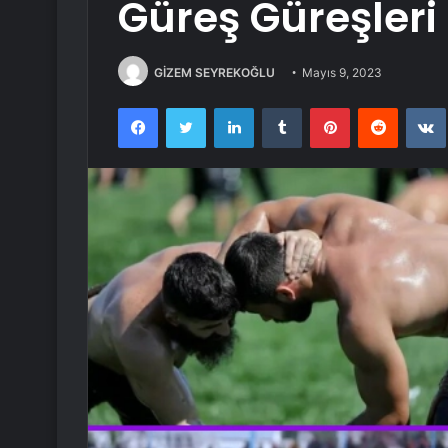
Güreş Güreşleri
GİZEM SEYREKOĞLU
Mayıs 9, 2023
Facebook
Twitter
LinkedIn
Tumblr
Pinterest
Reddit