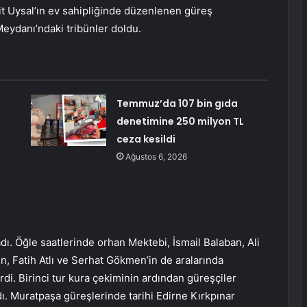
t Uysal’ın ev sahipliğinde düzenlenen güreş
eydanı’ndaki tribünler doldu.
Temmuz’da 107 bin gıda
denetimine 250 milyon TL
ceza kesildi
Ağustos 6, 2026
ı. Öğle saatlerinde orhan Mektebi, İsmail Balaban, Ali
, Fatih Atlı ve Serhat Gökmen’in de aralarında
i. Birinci tur kura çekiminin ardından güreşçiler
adı. Muratpaşa güreşlerinde tarihi Edirne Kırkpınar