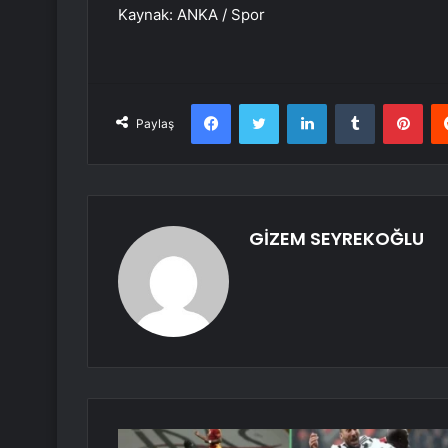
Kaynak: ANKA / Spor
Facebook
Twitter
LinkedIn
Tumblr
Pint
Paylaş
GİZEM SEYREKOĞLU