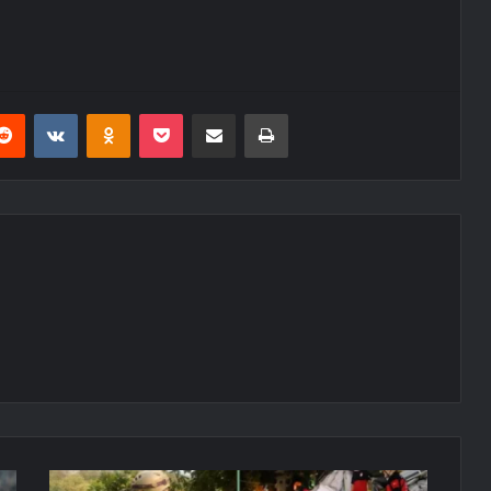
erest
Reddit
VKontakte
Odnoklassniki
Pocket
E-Posta ile paylaş
Yazdır