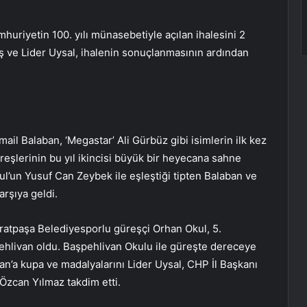
huriyetin 100. yılı münasebetiyle açılan ihalesini 2
ş ve Lider Uysal, ihalenin sonuçlanmasının ardından
smail Balaban, ‘Megastar’ Ali Gürbüz gibi isimlerin ilk kez
üreşlerinin bu yıl ikincisi büyük bir heyecana sahne
kul’un Yusuf Can Zeybek ile eşleştiği tipten Balaban ve
arşıya geldi.
uratpaşa Belediyesporlu güreşçi Orhan Okul, 5.
ehlivan oldu. Başpehlivan Okulu ile güreşte dereceye
an’a kupa ve madalyalarını Lider Uysal, CHP İl Başkanı
Özcan Yılmaz takdim etti.