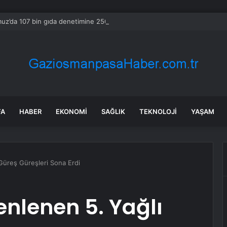
z’da 107 bin gıda denetimine 250 milyon TL ceza kesildi
FA
HABER
EKONOMI
SAĞLIK
TEKNOLOJI
YAŞAM
Güreş Güreşleri Sona Erdi
nlenen 5. Yağlı