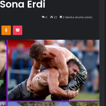
 Sona Erdi
0
22
2 dakika okuma süresi
VKontakte
Odnoklassniki
Pocket