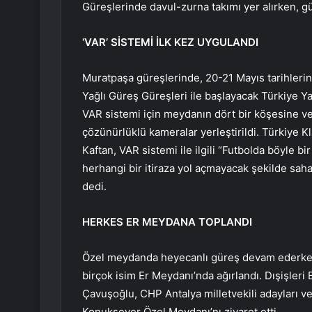
Güreşlerinde davul-zurna takımı yer alırken, gü
‘VAR’ SİSTEMİ İLK KEZ UYGULANDI
Muratpaşa güreşlerinde, 20-21 Mayıs tarihler
Yağlı Güreş Güreşleri ile başlayacak Türkiye Ya
VAR sistemi için meydanın dört bir köşesine 
çözünürlüklü kameralar yerleştirildi. Türkiye
Kaftan, VAR sistemi ile ilgili “Futbolda böyle b
herhangi bir itiraza yol açmayacak şekilde saha
dedi.
HERKES ER MEYDANA TOPLANDI
Özel meydanda heyecanlı güreş devam ederke
birçok isim Er Meydanı’nda ağırlandı. Dışişleri 
Çavuşoğlu, CHP Antalya milletvekili adayları ve 
Konuksever Özel Meydanı’nı ziyaret etti.