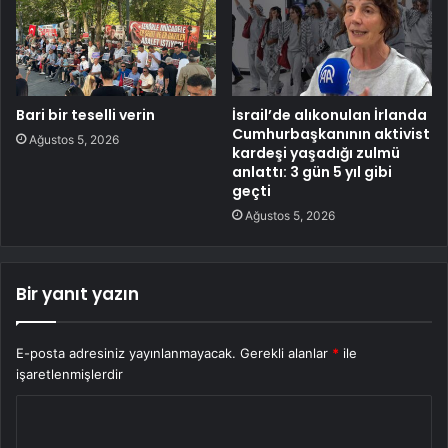
Bari bir teselli verin
İsrail’de alıkonulan İrlanda
Cumhurbaşkanının aktivist
Ağustos 5, 2026
kardeşi yaşadığı zulmü
anlattı: 3 gün 5 yıl gibi
geçti
Ağustos 5, 2026
Bir yanıt yazın
E-posta adresiniz yayınlanmayacak.
Gerekli alanlar
*
ile
işaretlenmişlerdir
Y
o