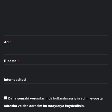
r
u
m
*
Ad
*
E-posta
*
İnternet sitesi
Daha sonraki yorumlarımda kullanılması için adım, e-posta
adresim ve site adresim bu tarayıcıya kaydedilsin.