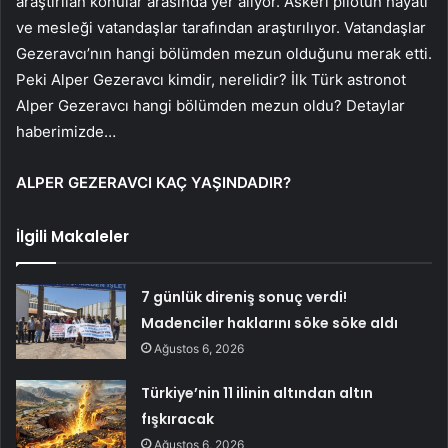
araştırılan konular arasında yer alıyor. Askeri pilotun hayatı
ve mesleği vatandaşlar tarafından araştırılıyor. Vatandaşlar
Gezeravcı’nın hangi bölümden mezun olduğunu merak etti.
Peki Alper Gezeravcı kimdir, nerelidir? İlk Türk astronot
Alper Gezeravcı hangi bölümden mezun oldu? Detaylar
haberimizde…
ALPER GEZERAVCI KAÇ YAŞINDADIR?
İlgili Makaleler
7 günlük direniş sonuç verdi!
Madenciler haklarını söke söke aldı
Ağustos 6, 2026
Türkiye’nin 11 ilinin altından altın
fışkıracak
Ağustos 6, 2026