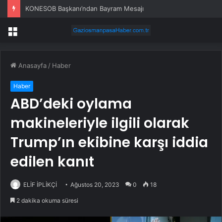
KONESOB Başkanı’ndan Bayram Mesajı
Menü
Anasayfa
/
Haber
Haber
ABD’deki oylama
makineleriyle ilgili olarak
Trump’ın ekibine karşı iddia
edilen kanıt
ELİF İPLİKÇİ
Ağustos 20, 2023
0
18
2 dakika okuma süresi