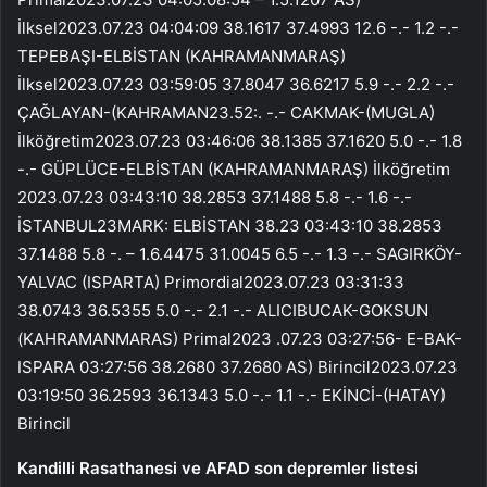
İlksel2023.07.23 04:04:09 38.1617 37.4993 12.6 -.- 1.2 -.-
TEPEBAŞI-ELBİSTAN (KAHRAMANMARAŞ)
İlksel2023.07.23 03:59:05 37.8047 36.6217 5.9 -.- 2.2 -.-
ÇAĞLAYAN-(KAHRAMAN23.52:. -.- CAKMAK-(MUGLA)
İlköğretim2023.07.23 03:46:06 38.1385 37.1620 5.0 -.- 1.8
-.- GÜPLÜCE-ELBİSTAN (KAHRAMANMARAŞ) İlköğretim
2023.07.23 03:43:10 38.2853 37.1488 5.8 -.- 1.6 -.-
İSTANBUL23MARK: ELBİSTAN 38.23 03:43:10 38.2853
37.1488 5.8 -. – 1.6.4475 31.0045 6.5 -.- 1.3 -.- SAGIRKÖY-
YALVAC (ISPARTA) Primordial2023.07.23 03:31:33
38.0743 36.5355 5.0 -.- 2.1 -.- ALICIBUCAK-GOKSUN
(KAHRAMANMARAS) Primal2023 .07.23 03:27:56- E-BAK-
ISPARA 03:27:56 38.2680 37.2680 AS) Birincil2023.07.23
03:19:50 36.2593 36.1343 5.0 -.- 1.1 -.- EKİNCİ-(HATAY)
Birincil
Kandilli Rasathanesi ve AFAD son depremler listesi