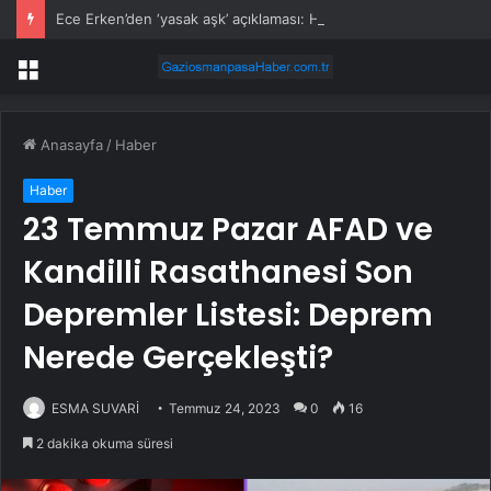
Ece Erken’den ‘yasak aşk’ açıklaması: Hukuki yollara başvuruyor
Menü
Anasayfa
/
Haber
Haber
23 Temmuz Pazar AFAD ve
Kandilli Rasathanesi Son
Depremler Listesi: Deprem
Nerede Gerçekleşti?
ESMA SUVARİ
Temmuz 24, 2023
0
16
2 dakika okuma süresi