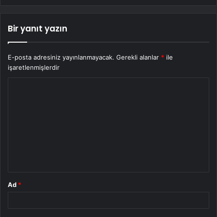
Bir yanıt yazın
E-posta adresiniz yayınlanmayacak.
Gerekli alanlar
*
ile
işaretlenmişlerdir
Y
o
r
u
m
*
Ad
*