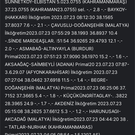
SUNNETKÖY-ELBİSTAN 5.023.0755 (KAHRAMANMARAŞ)
37.23.0755 (KAHRAMAN23.0755) sel. -.- 2.8 -.- BAYKOY-
(HAKKARI) İlköğretim 2023.07.23 08:12:30 38.1565
37.8037 7.6 -.- 2.1 -.- ÇAVUSLU-DOĞANŞEHİR (MALATYA)
İlköğretim2023.07.23 07:55:29 38.1993 36.8937 10.4
-.SİNDE MARDEAŞLAR. :51:54 36.9265 29.4793 12.1 -.-
2.0 -.- ASMABAĞ-ALTINYAYLA (BURDUR)
Primal2023.07.23 07:51:23 37.9090 36.1970 15.2 -.- 1.6 -.-
AKSAAĞAÇ-SAİMBEYLİ (ADANA) Primal20 23.07.23 07:87-
3.6.29.07 (AFYONKARAHİSAR) İlköğretim 2023.07.23
07:27:04 38.0462 37.6918 11.5 -.- 1.4 -.- BEGRE-
DOĞANŞEHİR (MALATYA) Primal2023.07.23 06:25:06 37.
7152 37.3665 5.4 -.- 1.8 -.- KÜÇÜKÜNGRİTAGLAY-. .3822
28.3965 24.9 -.- 1.7 -.- AKDENİZ İlköğretim 2023.07.23
05:15:08 38.2625 37.6612 5.3 -.- 1.2 -.- HARUNUSAGI-
AKCADAĞ (MALATYA) İlköğretim2023.07.23 04:44:20 38 .
– TATLAR-NURHAK (KAHRAMANMARAS)
Primal2023.07.23 04:05.08:54 – 1.5.1207 AS)