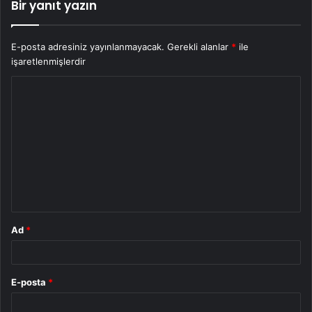
Bir yanıt yazın
E-posta adresiniz yayınlanmayacak.
Gerekli alanlar
*
ile
işaretlenmişlerdir
Y
o
r
u
m
*
Ad
*
E-posta
*