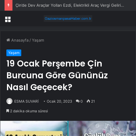
Çin’de Dev Araçlar Yolları Ezdi, Elektrikli Araç Vergi Gelirini Kuruttu
Menü
Anasayfa
/
Yaşam
Yaşam
19 Ocak Perşembe Çin
Burcuna Göre Gününüz
Nasıl Geçecek?
ESMA SUVARİ
Ocak 20, 2023
0
21
2 dakika okuma süresi